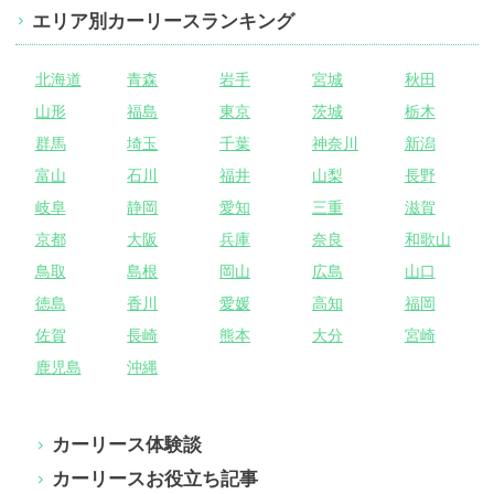
エリア別カーリースランキング
北海道
青森
岩手
宮城
秋田
山形
福島
東京
茨城
栃木
群馬
埼玉
千葉
神奈川
新潟
富山
石川
福井
山梨
長野
岐阜
静岡
愛知
三重
滋賀
京都
大阪
兵庫
奈良
和歌山
鳥取
島根
岡山
広島
山口
徳島
香川
愛媛
高知
福岡
佐賀
長崎
熊本
大分
宮崎
鹿児島
沖縄
カーリース体験談
カーリースお役立ち記事