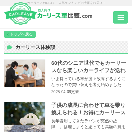
カーリースの口コミ・人気ランキングの情報をお届け!!
トップページ
カーリース体験談
カーリース一覧
60代のシニア世代でもカーリー
スなら楽しいカーライフが送れ
エリア別ランキング
ます！
いま持っている車が度々故障するように
なったので買い替えを考え始めました
が、私たち夫婦はどちらも60代のため年
2025.04.09更新
エリア別店舗一覧
金生活で車を所有していけるのかなど
色々と迷っていました。そんな時、息子
子供の成長に合わせて車を乗り
からカーリースのことを教えてもらいカ
換えられる！お得にカーリース
車種から選ぶ
ーリースで車を所有しようと決め、何店
ライフを送っています♪
舗も回りたくさん話を聞いてきました。
長年愛用してきたラパンが突然の故
カーリースの魅力的なポイントや私たち
障…。修理しようと思っても高額の費用
が決めたカーリースについてお話しま