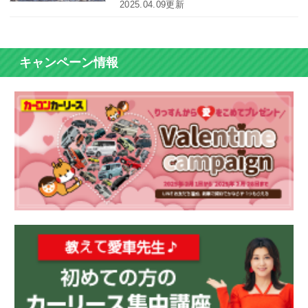
カーリース体験談
が掛かると突然言われるとショックです
2025.04.09更新
す。
よね。急な出費や車検毎の費用で困って
いる方はカーリースがオススメです。私
がカーリースを購入した時の体験とカー
お役立ち記事
リースに感じた魅力をご紹介します。
キャンペーン情報
閉じる