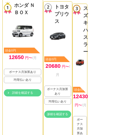
ホンダ Ｎ
トヨタ
ス
ＢＯＸ
プリウ
ズ
ス
キ
ハ
ス
ラ
頭金0円
ー
12650
円〜
/月
頭金0円
20680
円〜
/
ボーナス月加算あり
月
均等払いあり
ボーナス月加算
頭金0円
詳細を確認する
あり
12430
均等払いあり
円〜
/月
詳細を確認する
ボー
ナス
月加
算あ