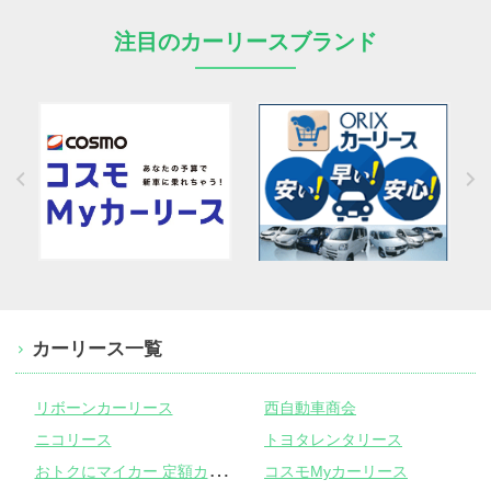
注目のカーリースブランド
カーリース一覧
リボーンカーリース
西自動車商会
ニコリース
トヨタレンタリース
お
トクにマイカー 定額カルモくん
コスモMyカーリース