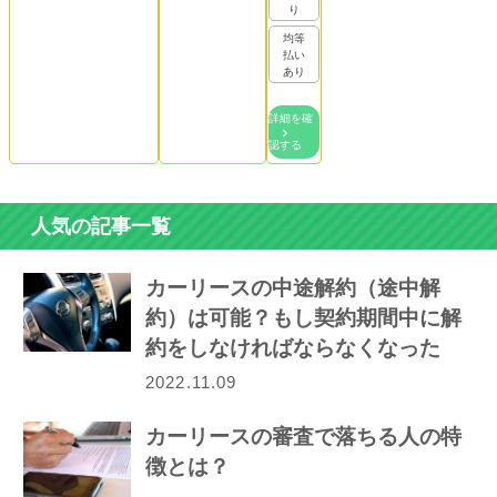
り
均等
払い
あり
詳細を確
認する
人気の記事一覧
カーリースの中途解約（途中解
約）は可能？もし契約期間中に解
約をしなければならなくなった
ら…
2022.11.09
カーリースの審査で落ちる人の特
徴とは？