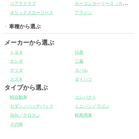
カ
ーコンカーリース（カーコンビニ倶楽部）
コアラクラブ
オリックスカーリース
アラジン
車種から選ぶ
メーカーから選ぶ
トヨタ
日産
ホンダ
三菱
マツダ
スバル
スズキ
ダイハツ
タイプから選ぶ
軽自動車
コンパクト
セダン／ハッチバック
ミニバン／ワゴン
SUV／クロカン
軽商用車
その他