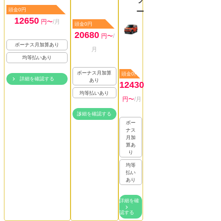
頭金0円
ー
12650
円〜
/月
頭金0円
20680
円〜
/
ボーナス月加算あり
月
均等払いあり
ボーナス月加算
頭金0円
詳細を確認する
あり
12430
均等払いあり
円〜
/月
詳細を確認する
ボー
ナス
月加
算あ
り
均等
払い
あり
詳細を確
認する