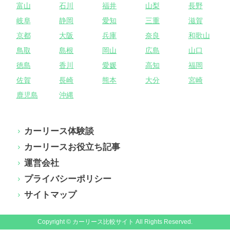
富山
石川
福井
山梨
長野
岐阜
静岡
愛知
三重
滋賀
京都
大阪
兵庫
奈良
和歌山
鳥取
島根
岡山
広島
山口
徳島
香川
愛媛
高知
福岡
佐賀
長崎
熊本
大分
宮崎
鹿児島
沖縄
カーリース体験談
カーリースお役立ち記事
運営会社
プライバシーポリシー
サイトマップ
Copyright © カーリース比較サイト All Rights Reserved.