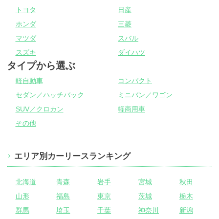
トヨタ
日産
ホンダ
三菱
マツダ
スバル
スズキ
ダイハツ
タイプから選ぶ
軽自動車
コンパクト
セダン／ハッチバック
ミニバン／ワゴン
SUV／クロカン
軽商用車
その他
エリア別カーリースランキング
北海道
青森
岩手
宮城
秋田
山形
福島
東京
茨城
栃木
群馬
埼玉
千葉
神奈川
新潟