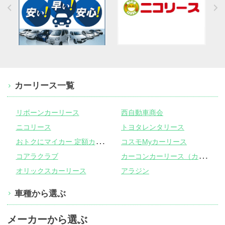
カーリース一覧
リボーンカーリース
西自動車商会
ニコリース
トヨタレンタリース
お
トクにマイカー 定額カルモくん
コスモMyカーリース
カ
ーコンカーリース（カーコンビニ倶楽部）
コアラクラブ
オリックスカーリース
アラジン
車種から選ぶ
メーカーから選ぶ