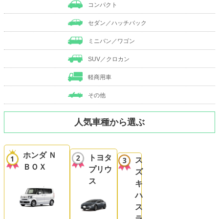
コンパクト
セダン／ハッチバック
ミニバン／ワゴン
SUV／クロカン
軽商用車
その他
人気車種から選ぶ
ホンダ Ｎ
トヨタ
ス
ＢＯＸ
プリウ
ズ
ス
キ
ハ
ス
ラ