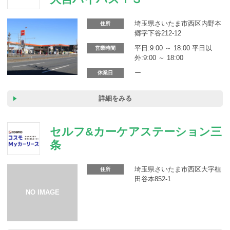
カーリース体験談
埼玉県さいたま市西区内野本
住所
お役立ち記事
郷字下谷212-12
平日:9:00 ～ 18:00 平日以
営業時間
外:9:00 ～ 18:00
ー
休業日
閉じる
詳細をみる
セルフ&カーケアステーション三
条
埼玉県さいたま市西区大字植
住所
田谷本852-1