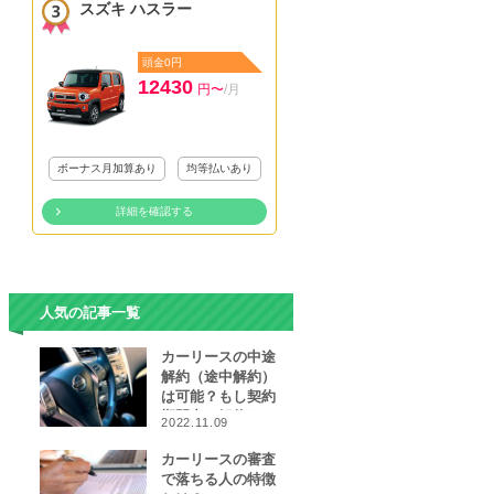
スズキ ハスラー
頭金0円
12430
円〜
/月
ボーナス月加算あり
均等払いあり
詳細を確認する
人気の記事一覧
カーリースの中途
解約（途中解約）
は可能？もし契約
期間中に解約をし
2022.11.09
なければならなく
なったら…
カーリースの審査
で落ちる人の特徴