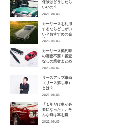
保険はどうしたら
いいの？
2021.08.03
カーリースを利用
するならどこがい
い？おすすめの会
社をピックアッ
2025.04.03
プ！
カーリース契約時
の審査不要！審査
なしの業者まとめ
2025.04.07
リースアップ車両
（リース落ち車）
とは？
2021.08.03
「１年だけ車が必
要になった」。そ
んな時は車を購
入？カーリース？
2021.08.03