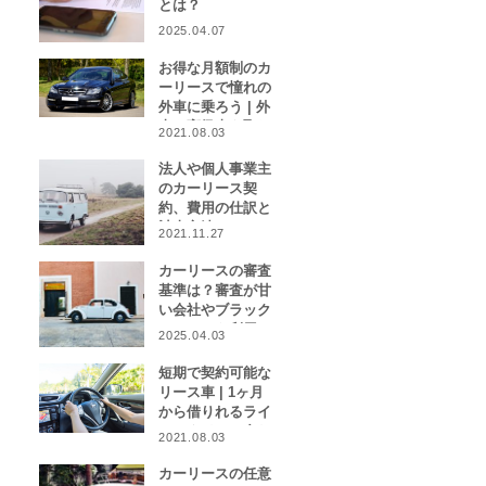
とは？
2025.04.07
お得な月額制のカ
ーリースで憧れの
外車に乗ろう | 外
車や高級車を取り
2021.08.03
扱うカーリース業
者をご紹介！
法人や個人事業主
のカーリース契
約、費用の仕訳と
計上方法は？
2021.11.27
カーリースの審査
基準は？審査が甘
い会社やブラック
リストでも利用で
2025.04.03
きる会社はある？
短期で契約可能な
リース車 | 1ヶ月
から借りれるライ
フスタイルに合わ
2021.08.03
せたカーリース特
集
カーリースの任意