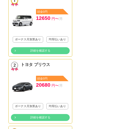
頭金0円
12650
円〜
/月
ボーナス月加算あり
均等払いあり
詳細を確認する
トヨタ プリウス
頭金0円
20680
円〜
/月
ボーナス月加算あり
均等払いあり
詳細を確認する