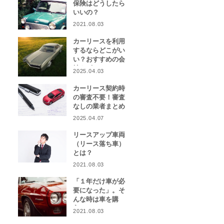
保険はどうしたら
いいの？
2021.08.03
カーリースを利用
するならどこがい
い？おすすめの会
社をピックアッ
2025.04.03
プ！
カーリース契約時
の審査不要！審査
なしの業者まとめ
2025.04.07
リースアップ車両
（リース落ち車）
とは？
2021.08.03
「１年だけ車が必
要になった」。そ
んな時は車を購
入？カーリース？
2021.08.03