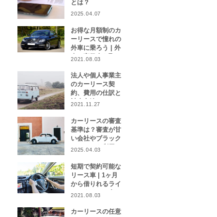
とは？
2025.04.07
お得な月額制のカ
ーリースで憧れの
外車に乗ろう | 外
車や高級車を取り
2021.08.03
扱うカーリース業
者をご紹介！
法人や個人事業主
のカーリース契
約、費用の仕訳と
計上方法は？
2021.11.27
カーリースの審査
基準は？審査が甘
い会社やブラック
リストでも利用で
2025.04.03
きる会社はある？
短期で契約可能な
リース車 | 1ヶ月
から借りれるライ
フスタイルに合わ
2021.08.03
せたカーリース特
集
カーリースの任意