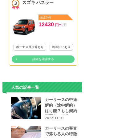
スズキ ハスラー
頭金0円
12430
円〜
/月
ボーナス月加算あり
均等払いあり
詳細を確認する
人気の記事一覧
カーリースの中途
解約（途中解約）
は可能？もし契約
期間中に解約をし
2022.11.09
なければならなく
なったら…
カーリースの審査
で落ちる人の特徴