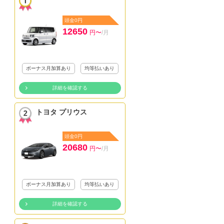
頭金0円
12650
円〜
/月
ボーナス月加算あり
均等払いあり
詳細を確認する
トヨタ プリウス
頭金0円
20680
円〜
/月
ボーナス月加算あり
均等払いあり
詳細を確認する