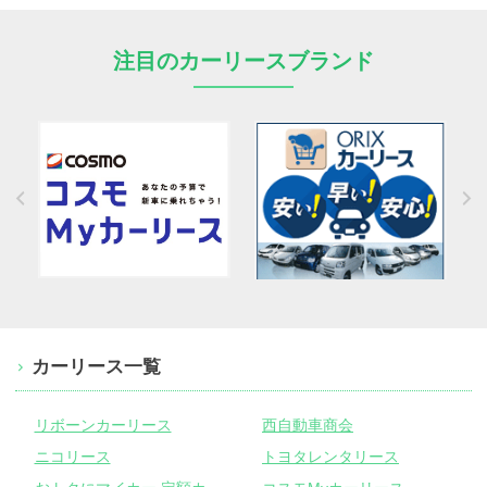
注目のカーリースブランド
カーリース一覧
リボーンカーリース
西自動車商会
ニコリース
トヨタレンタリース
お
トクにマイカー 定額カルモくん