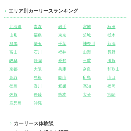
エリア別カーリースランキング
北海道
青森
岩手
宮城
秋田
山形
福島
東京
茨城
栃木
群馬
埼玉
千葉
神奈川
新潟
富山
石川
福井
山梨
長野
岐阜
静岡
愛知
三重
滋賀
京都
大阪
兵庫
奈良
和歌山
鳥取
島根
岡山
広島
山口
徳島
香川
愛媛
高知
福岡
佐賀
長崎
熊本
大分
宮崎
鹿児島
沖縄
カーリース体験談