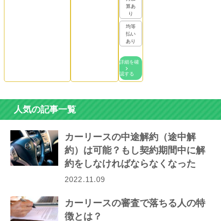
算あ
り
均等
払い
あり
詳細を確
認する
人気の記事一覧
カーリースの中途解約（途中解
約）は可能？もし契約期間中に解
約をしなければならなくなった
ら…
2022.11.09
カーリースの審査で落ちる人の特
徴とは？