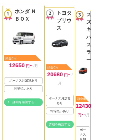
ホンダ Ｎ
トヨタ
ス
ＢＯＸ
プリウ
ズ
ス
キ
ハ
ス
ラ
頭金0円
ー
12650
円〜
/月
頭金0円
20680
円〜
/
ボーナス月加算あり
月
均等払いあり
ボーナス月加算
頭金0円
詳細を確認する
あり
12430
均等払いあり
円〜
/月
詳細を確認する
ボー
ナス
月加