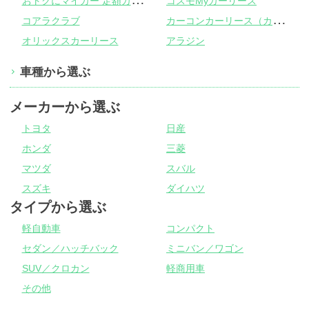
コスモMyカーリース
カ
ーコンカーリース（カーコンビニ倶楽部）
コアラクラブ
オリックスカーリース
アラジン
車種から選ぶ
メーカーから選ぶ
トヨタ
日産
ホンダ
三菱
マツダ
スバル
スズキ
ダイハツ
タイプから選ぶ
軽自動車
コンパクト
セダン／ハッチバック
ミニバン／ワゴン
SUV／クロカン
軽商用車
その他