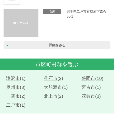
カーリース体験談
岩手県二戸市石切所字森合
住所
お役立ち記事
55-1
閉じる
詳細をみる
市区町村群を選ぶ
滝沢市(1)
釜石市(2)
盛岡市(10)
奥州市(3)
大船渡市(1)
宮古市(1)
一関市(2)
北上市(2)
花巻市(3)
二戸市(1)