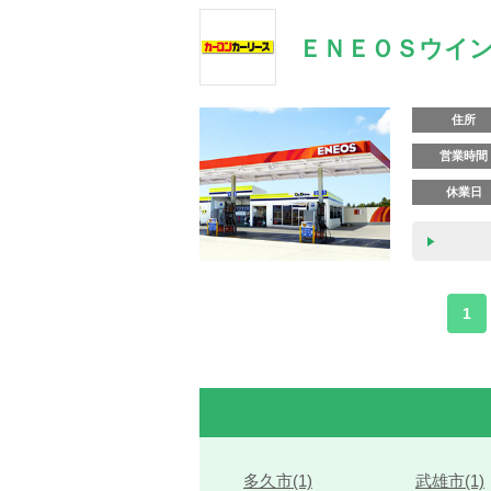
ＥＮＥＯＳウイン
住所
営業時間
休業日
1
多久市(1)
武雄市(1)