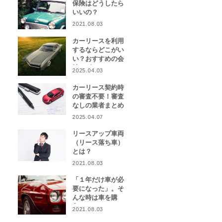
保険はどうしたら
いいの？
2021.08.03
カーリースを利用
するならどこがい
い？おすすめの会
社をピックアッ
2025.04.03
プ！
カーリース契約時
の審査不要！審査
なしの業者まとめ
2025.04.07
リースアップ車両
（リース落ち車）
とは？
2021.08.03
「１年だけ車が必
要になった」。そ
んな時は車を購
入？カーリース？
2021.08.03