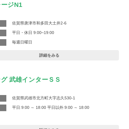
ージN1
佐賀県唐津市和多田大土井2-6
平日・休日 9:00~19:00
毎週日曜日
詳細をみる
グ 武雄インターＳＳ
佐賀県武雄市北方町大字志久530-1
平日:9:00 ～ 18:00 平日以外:9:00 ～ 18:00