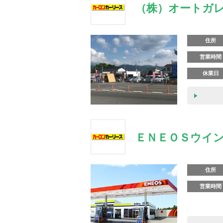
（株）オートガレ
住所
営業時間
休業日
ＥＮＥＯＳウイン
住所
営業時間