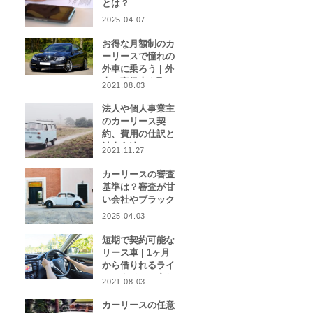
とは？
2025.04.07
お得な月額制のカ
ーリースで憧れの
外車に乗ろう | 外
車や高級車を取り
2021.08.03
扱うカーリース業
者をご紹介！
法人や個人事業主
のカーリース契
約、費用の仕訳と
計上方法は？
2021.11.27
カーリースの審査
基準は？審査が甘
い会社やブラック
リストでも利用で
2025.04.03
きる会社はある？
短期で契約可能な
リース車 | 1ヶ月
から借りれるライ
フスタイルに合わ
2021.08.03
せたカーリース特
集
カーリースの任意