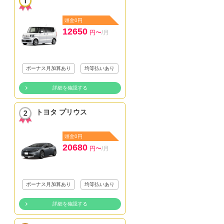
頭金0円
12650
円〜
/月
ボーナス月加算あり
均等払いあり
詳細を確認する
トヨタ プリウス
頭金0円
20680
円〜
/月
ボーナス月加算あり
均等払いあり
詳細を確認する