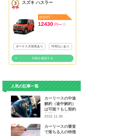
スズキ ハスラー
頭金0円
12430
円〜
/月
ボーナス月加算あり
均等払いあり
詳細を確認する
人気の記事一覧
カーリースの中途
解約（途中解約）
は可能？もし契約
期間中に解約をし
2022.11.09
なければならなく
なったら…
カーリースの審査
で落ちる人の特徴