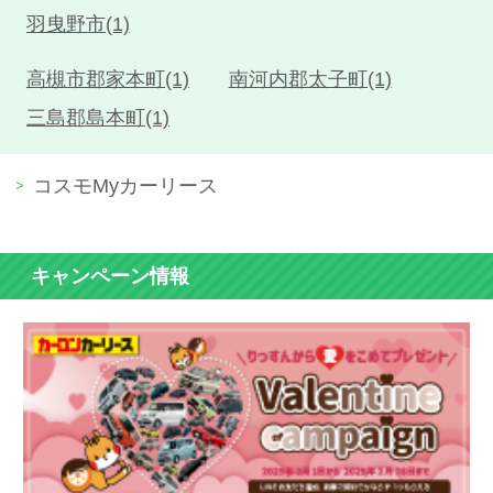
羽曳野市(1)
高槻市郡家本町(1)
南河内郡太子町(1)
三島郡島本町(1)
コスモMyカーリース
キャンペーン情報