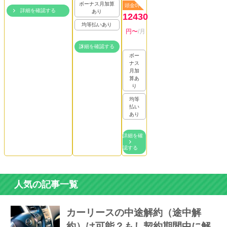
ボーナス月加算
頭金0円
詳細を確認する
あり
12430
均等払いあり
円〜
/月
詳細を確認する
ボー
ナス
月加
算あ
り
均等
払い
あり
詳細を確
認する
人気の記事一覧
カーリースの中途解約（途中解
約）は可能？もし契約期間中に解