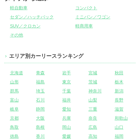
軽自動車
コンパクト
セダン／ハッチバック
ミニバン／ワゴン
SUV／クロカン
軽商用車
その他
エリア別カーリースランキング
北海道
青森
岩手
宮城
秋田
山形
福島
東京
茨城
栃木
群馬
埼玉
千葉
神奈川
新潟
富山
石川
福井
山梨
長野
岐阜
静岡
愛知
三重
滋賀
京都
大阪
兵庫
奈良
和歌山
鳥取
島根
岡山
広島
山口
徳島
香川
愛媛
高知
福岡