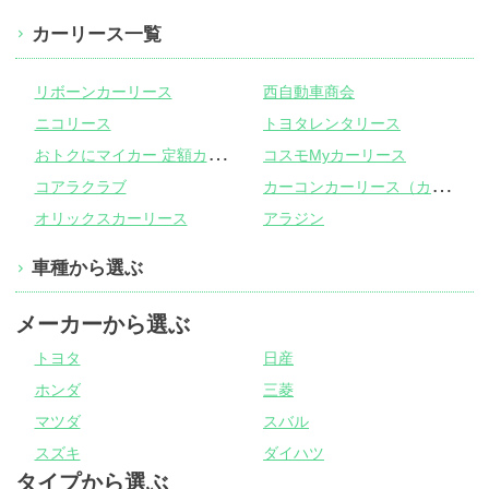
カーリース一覧
リボーンカーリース
西自動車商会
ニコリース
トヨタレンタリース
お
トクにマイカー 定額カルモくん
コスモMyカーリース
カ
ーコンカーリース（カーコンビニ倶楽部）
コアラクラブ
オリックスカーリース
アラジン
車種から選ぶ
メーカーから選ぶ
トヨタ
日産
ホンダ
三菱
マツダ
スバル
スズキ
ダイハツ
タイプから選ぶ