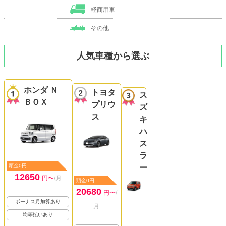
軽商用車
その他
人気車種から選ぶ
ホンダ Ｎ
トヨタ
ス
ＢＯＸ
プリウ
ズ
ス
キ
ハ
ス
ラ
頭金0円
ー
12650
円〜
/月
頭金0円
20680
円〜
/
ボーナス月加算あり
月
均等払いあり