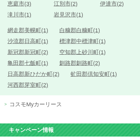
恵庭市(3)
江別市(2)
伊達市(2)
滝川市(1)
岩見沢市(1)
網走郡美幌町(1)
白糠郡白糠町(1)
沙流郡日高町(1)
標津郡中標津町(1)
新冠郡新冠町(2)
空知郡上砂川町(1)
亀田郡七飯町(1)
釧路郡釧路町(2)
日高郡新ひだか町(2)
虻田郡倶知安町(1)
河西郡芽室町(2)
コスモMyカーリース
キャンペーン情報