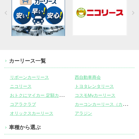
カーリース一覧
リボーンカーリース
西自動車商会
ニコリース
トヨタレンタリース
お
トクにマイカー 定額カルモくん
コスモMyカーリース
カ
ーコンカーリース（カーコンビニ倶楽部）
コアラクラブ
オリックスカーリース
アラジン
車種から選ぶ