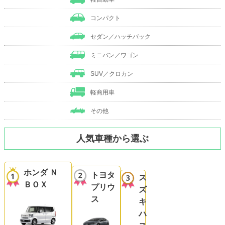
コンパクト
セダン／ハッチバック
ミニバン／ワゴン
SUV／クロカン
軽商用車
その他
人気車種から選ぶ
ホンダ Ｎ
トヨタ
ス
ＢＯＸ
プリウ
ズ
ス
キ
ハ