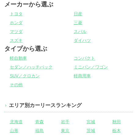
メーカーから選ぶ
トヨタ
日産
ホンダ
三菱
マツダ
スバル
スズキ
ダイハツ
タイプから選ぶ
軽自動車
コンパクト
セダン／ハッチバック
ミニバン／ワゴン
SUV／クロカン
軽商用車
その他
エリア別カーリースランキング
北海道
青森
岩手
宮城
秋田
山形
福島
東京
茨城
栃木