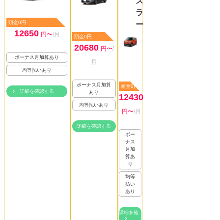
ス
ラ
頭金0円
ー
12650
円〜
/月
頭金0円
20680
円〜
/
ボーナス月加算あり
月
均等払いあり
ボーナス月加算
頭金0円
詳細を確認する
あり
12430
均等払いあり
円〜
/月
詳細を確認する
ボー
ナス
月加
算あ
り
均等
払い
あり
詳細を確