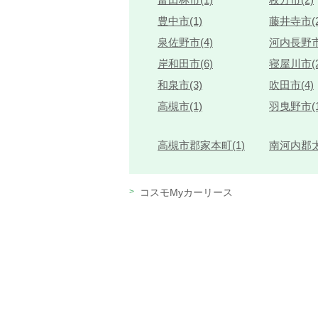
豊中市(1)
藤井寺市(2
泉佐野市(4)
河内長野市
岸和田市(6)
寝屋川市(2
和泉市(3)
吹田市(4)
高槻市(1)
羽曳野市(1
高槻市郡家本町(1)
南河内郡太
コスモMyカーリース