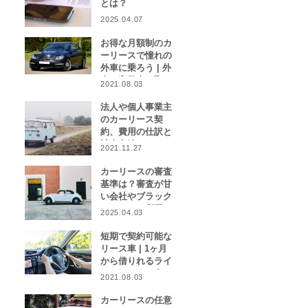
とは？
2025.04.07
お得な月額制のカ
ーリースで憧れの
外車に乗ろう | 外
車や高級車を取り
2021.08.03
扱うカーリース業
者をご紹介！
法人や個人事業主
のカーリース契
約、費用の仕訳と
計上方法は？
2021.11.27
カーリースの審査
基準は？審査が甘
い会社やブラック
リストでも利用で
2025.04.03
きる会社はある？
短期で契約可能な
リース車 | 1ヶ月
から借りれるライ
フスタイルに合わ
2021.08.03
せたカーリース特
集
カーリースの任意