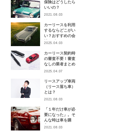
保険はどうしたら
いいの？
2021.08.03
カーリースを利用
するならどこがい
い？おすすめの会
社をピックアッ
2025.04.03
プ！
カーリース契約時
の審査不要！審査
なしの業者まとめ
2025.04.07
リースアップ車両
（リース落ち車）
とは？
2021.08.03
「１年だけ車が必
要になった」。そ
んな時は車を購
入？カーリース？
2021.08.03