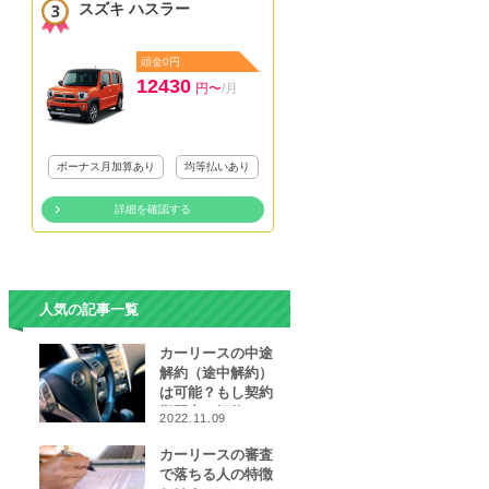
スズキ ハスラー
頭金0円
12430
円〜
/月
ボーナス月加算あり
均等払いあり
詳細を確認する
人気の記事一覧
カーリースの中途
解約（途中解約）
は可能？もし契約
期間中に解約をし
2022.11.09
なければならなく
なったら…
カーリースの審査
で落ちる人の特徴