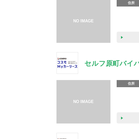
住所
セルフ原町バイ
住所