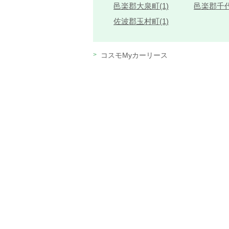
邑楽郡大泉町(1)
邑楽郡千代
佐波郡玉村町(1)
コスモMyカーリース