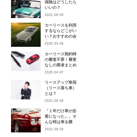
保険はどうしたら
いいの？
2021.08.03
カーリースを利用
するならどこがい
い？おすすめの会
社をピックアッ
2025.04.03
プ！
カーリース契約時
の審査不要！審査
なしの業者まとめ
2025.04.07
リースアップ車両
（リース落ち車）
とは？
2021.08.03
「１年だけ車が必
要になった」。そ
んな時は車を購
入？カーリース？
2021.08.03