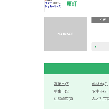
原町
住所
高崎市(7)
館林市(3)
桐生市(2)
安中市(2)
伊勢崎市(3)
みどり市(1