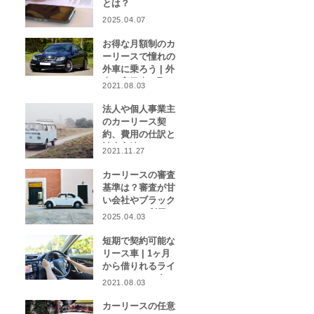
とは？
2025.04.07
お得な月額制のカ
ーリースで憧れの
外車に乗ろう | 外
車や高級車を取り
2021.08.03
扱うカーリース業
者をご紹介！
法人や個人事業主
のカーリース契
約、費用の仕訳と
計上方法は？
2021.11.27
カーリースの審査
基準は？審査が甘
い会社やブラック
リストでも利用で
2025.04.03
きる会社はある？
短期で契約可能な
リース車 | 1ヶ月
から借りれるライ
フスタイルに合わ
2021.08.03
せたカーリース特
集
カーリースの任意