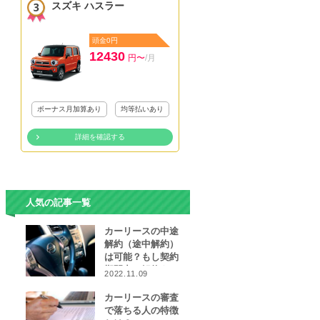
スズキ ハスラー
頭金0円
12430
円〜
/月
ボーナス月加算あり
均等払いあり
詳細を確認する
人気の記事一覧
カーリースの中途
解約（途中解約）
は可能？もし契約
期間中に解約をし
2022.11.09
なければならなく
なったら…
カーリースの審査
で落ちる人の特徴