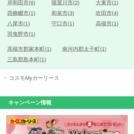
岸和田市(6)
寝屋川市(2)
大東市(1)
四條畷市(1)
和泉市(3)
吹田市(4)
八尾市(1)
守口市(1)
高槻市(1)
羽曳野市(1)
高槻市郡家本町(1)
南河内郡太子町(1)
三島郡島本町(1)
コスモMyカーリース
キャンペーン情報