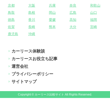
京都
大阪
兵庫
奈良
和歌山
鳥取
島根
岡山
広島
山口
徳島
香川
愛媛
高知
福岡
佐賀
長崎
熊本
大分
宮崎
鹿児島
沖縄
カーリース体験談
カーリースお役立ち記事
運営会社
プライバシーポリシー
サイトマップ
Copyright © カーリース比較サイト All Rights Reserved.