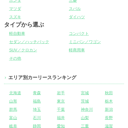
ホンダ
三菱
マツダ
スバル
スズキ
ダイハツ
タイプから選ぶ
軽自動車
コンパクト
セダン／ハッチバック
ミニバン／ワゴン
SUV／クロカン
軽商用車
その他
エリア別カーリースランキング
北海道
青森
岩手
宮城
秋田
山形
福島
東京
茨城
栃木
群馬
埼玉
千葉
神奈川
新潟
富山
石川
福井
山梨
長野
岐阜
静岡
愛知
三重
滋賀