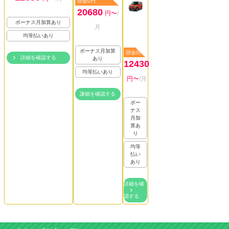
頭金0円
20680
円〜
/
ボーナス月加算あり
月
均等払いあり
ボーナス月加算
頭金0円
詳細を確認する
あり
12430
均等払いあり
円〜
/月
詳細を確認する
ボー
ナス
月加
算あ
り
均等
払い
あり
詳細を確
認する