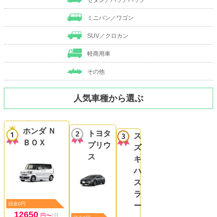
ミニバン／ワゴン
SUV／クロカン
軽商用車
その他
人気車種から選ぶ
ホンダ Ｎ
トヨタ
ス
ＢＯＸ
プリウ
ズ
ス
キ
ハ
ス
ラ
頭金0円
ー
12650
円〜
/月