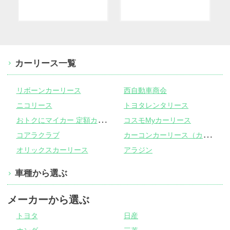
カーリース一覧
リボーンカーリース
西自動車商会
ニコリース
トヨタレンタリース
お
トクにマイカー 定額カルモくん
コスモMyカーリース
カ
ーコンカーリース（カーコンビニ倶楽部）
コアラクラブ
オリックスカーリース
アラジン
車種から選ぶ
メーカーから選ぶ
トヨタ
日産