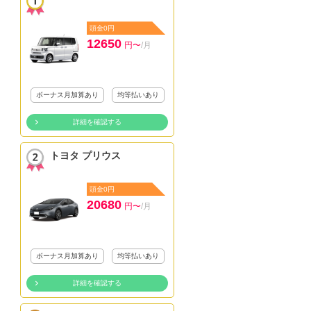
頭金0円
12650
円〜
/月
ボーナス月加算あり
均等払いあり
詳細を確認する
トヨタ プリウス
頭金0円
20680
円〜
/月
ボーナス月加算あり
均等払いあり
詳細を確認する