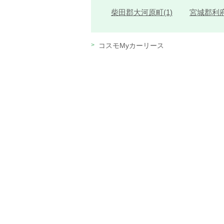
柴田郡大河原町(1)
宮城郡利府
コスモMyカーリース