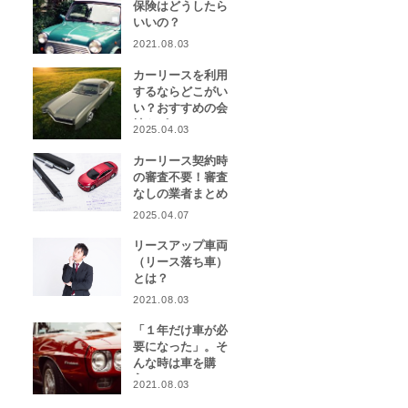
保険はどうしたら
いいの？
2021.08.03
カーリースを利用
するならどこがい
い？おすすめの会
社をピックアッ
2025.04.03
プ！
カーリース契約時
の審査不要！審査
なしの業者まとめ
2025.04.07
リースアップ車両
（リース落ち車）
とは？
2021.08.03
「１年だけ車が必
要になった」。そ
んな時は車を購
入？カーリース？
2021.08.03