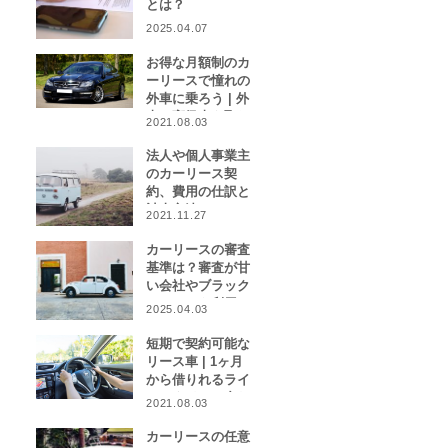
とは？
2025.04.07
お得な月額制のカ
ーリースで憧れの
外車に乗ろう | 外
車や高級車を取り
2021.08.03
扱うカーリース業
者をご紹介！
法人や個人事業主
のカーリース契
約、費用の仕訳と
計上方法は？
2021.11.27
カーリースの審査
基準は？審査が甘
い会社やブラック
リストでも利用で
2025.04.03
きる会社はある？
短期で契約可能な
リース車 | 1ヶ月
から借りれるライ
フスタイルに合わ
2021.08.03
せたカーリース特
集
カーリースの任意