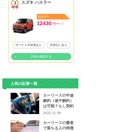
スズキ ハスラー
頭金0円
12430
円〜
/月
ボーナス月加算あり
均等払いあり
詳細を確認する
人気の記事一覧
カーリースの中途
解約（途中解約）
は可能？もし契約
期間中に解約をし
2022.11.09
なければならなく
なったら…
カーリースの審査
で落ちる人の特徴