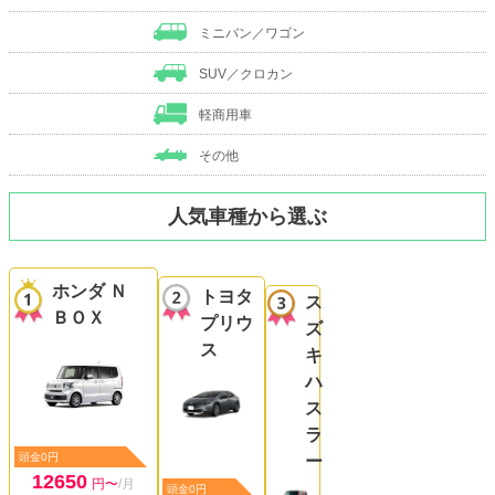
ミニバン／ワゴン
SUV／クロカン
軽商用車
その他
人気車種から選ぶ
ホンダ Ｎ
トヨタ
ス
ＢＯＸ
プリウ
ズ
ス
キ
ハ
ス
ラ
頭金0円
ー
12650
円〜
/月
頭金0円