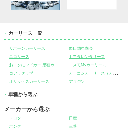
カーリース一覧
リボーンカーリース
西自動車商会
ニコリース
トヨタレンタリース
お
トクにマイカー 定額カルモくん
コスモMyカーリース
カ
ーコンカーリース（カーコンビニ倶楽部）
コアラクラブ
オリックスカーリース
アラジン
車種から選ぶ
メーカーから選ぶ
トヨタ
日産
ホンダ
三菱