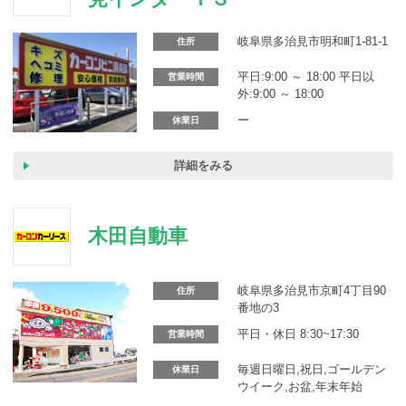
カーリース体験談
岐阜県多治見市明和町1-81-1
住所
お役立ち記事
平日:9:00 ～ 18:00 平日以
営業時間
外:9:00 ～ 18:00
ー
休業日
閉じる
詳細をみる
木田自動車
岐阜県多治見市京町4丁目90
住所
番地の3
平日・休日 8:30~17:30
営業時間
毎週日曜日,祝日,ゴールデン
休業日
ウイーク,お盆,年末年始