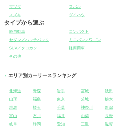
マツダ
スバル
スズキ
ダイハツ
タイプから選ぶ
軽自動車
コンパクト
セダン／ハッチバック
ミニバン／ワゴン
SUV／クロカン
軽商用車
その他
エリア別カーリースランキング
北海道
青森
岩手
宮城
秋田
山形
福島
東京
茨城
栃木
群馬
埼玉
千葉
神奈川
新潟
富山
石川
福井
山梨
長野
岐阜
静岡
愛知
三重
滋賀