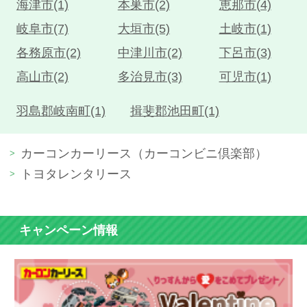
海津市(1)
本巣市(2)
恵那市(4)
岐阜市(7)
大垣市(5)
土岐市(1)
各務原市(2)
中津川市(2)
下呂市(3)
高山市(2)
多治見市(3)
可児市(1)
羽島郡岐南町(1)
揖斐郡池田町(1)
カーコンカーリース（カーコンビニ倶楽部）
トヨタレンタリース
キャンペーン情報