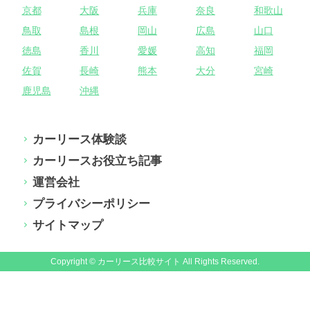
京都
大阪
兵庫
奈良
和歌山
鳥取
島根
岡山
広島
山口
徳島
香川
愛媛
高知
福岡
佐賀
長崎
熊本
大分
宮崎
鹿児島
沖縄
カーリース体験談
カーリースお役立ち記事
運営会社
プライバシーポリシー
サイトマップ
Copyright © カーリース比較サイト All Rights Reserved.