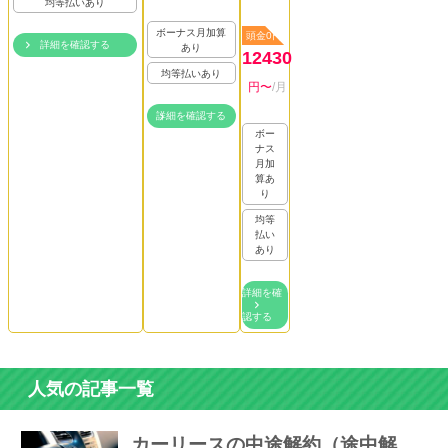
均等払いあり
ボーナス月加算
頭金0円
詳細を確認する
あり
12430
均等払いあり
円〜
/月
詳細を確認する
ボー
ナス
月加
算あ
り
均等
払い
あり
詳細を確
認する
人気の記事一覧
カーリースの中途解約（途中解