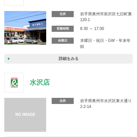
カーリース体験談
岩手県奥州市前沢区七日町裏
住所
お役立ち記事
120-1
8:30 ～ 17:00
営業時間
木曜日・祝日・GW・年末年
休業日
始
閉じる
詳細をみる
水沢店
岩手県奥州市水沢区東大通り
住所
2-2-14