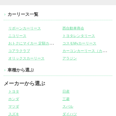
カーリース一覧
リボーンカーリース
西自動車商会
ニコリース
トヨタレンタリース
お
トクにマイカー 定額カルモくん
コスモMyカーリース
カ
ーコンカーリース（カーコンビニ倶楽部）
コアラクラブ
オリックスカーリース
アラジン
車種から選ぶ
メーカーから選ぶ
トヨタ
日産
ホンダ
三菱
マツダ
スバル
スズキ
ダイハツ