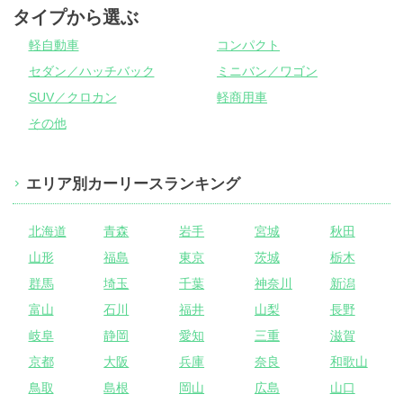
タイプから選ぶ
軽自動車
コンパクト
セダン／ハッチバック
ミニバン／ワゴン
SUV／クロカン
軽商用車
その他
エリア別カーリースランキング
北海道
青森
岩手
宮城
秋田
山形
福島
東京
茨城
栃木
群馬
埼玉
千葉
神奈川
新潟
富山
石川
福井
山梨
長野
岐阜
静岡
愛知
三重
滋賀
京都
大阪
兵庫
奈良
和歌山
鳥取
島根
岡山
広島
山口