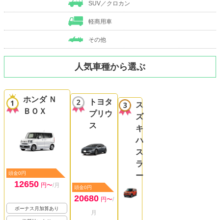
SUV／クロカン
軽商用車
その他
人気車種から選ぶ
ホンダ Ｎ
トヨタ
ス
ＢＯＸ
プリウ
ズ
ス
キ
ハ
ス
ラ
頭金0円
ー
12650
円〜
/月
頭金0円
20680
円〜
/
ボーナス月加算あり
月