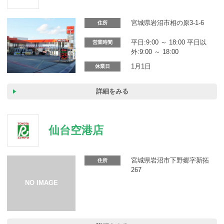
カーリース体験談
宮城県岩沼市相の原3-1-6
住所
お役立ち記事
平日:9:00 ～ 18:00 平日以
営業時間
外:9:00 ～ 18:00
1月1日
休業日
閉じる
詳細をみる
仙台空港店
宮城県岩沼市下野郷字新拓
住所
267