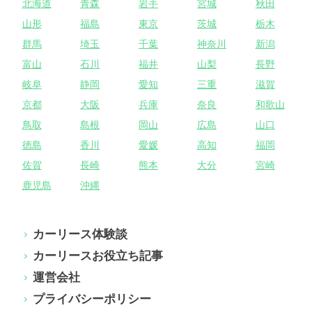
北海道
青森
岩手
宮城
秋田
山形
福島
東京
茨城
栃木
群馬
埼玉
千葉
神奈川
新潟
富山
石川
福井
山梨
長野
岐阜
静岡
愛知
三重
滋賀
京都
大阪
兵庫
奈良
和歌山
鳥取
島根
岡山
広島
山口
徳島
香川
愛媛
高知
福岡
佐賀
長崎
熊本
大分
宮崎
鹿児島
沖縄
カーリース体験談
カーリースお役立ち記事
運営会社
プライバシーポリシー