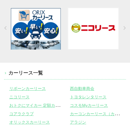
カーリース一覧
リボーンカーリース
西自動車商会
ニコリース
トヨタレンタリース
お
トクにマイカー 定額カルモくん
コスモMyカーリース
カ
ーコンカーリース（カーコンビニ倶楽部）
コアラクラブ
オリックスカーリース
アラジン