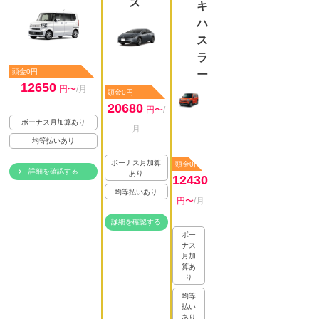
ス
キ
ハ
ス
ラ
頭金0円
ー
12650
円〜
/月
頭金0円
20680
円〜
/
ボーナス月加算あり
月
均等払いあり
ボーナス月加算
頭金0円
詳細を確認する
あり
12430
均等払いあり
円〜
/月
詳細を確認する
ボー
ナス
月加
算あ
り
均等
払い
あり