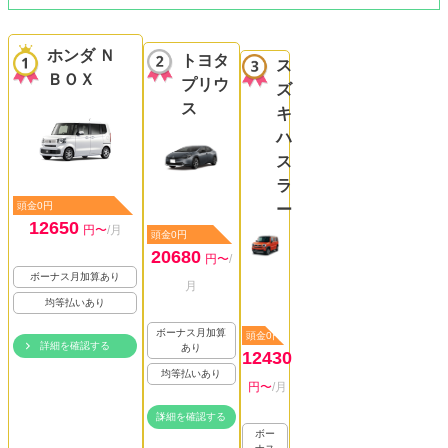
ホンダ Ｎ
トヨタ
ス
ＢＯＸ
プリウ
ズ
ス
キ
ハ
ス
ラ
頭金0円
ー
12650
円〜
/月
頭金0円
20680
円〜
/
ボーナス月加算あり
月
均等払いあり
ボーナス月加算
頭金0円
詳細を確認する
あり
12430
均等払いあり
円〜
/月
詳細を確認する
ボー