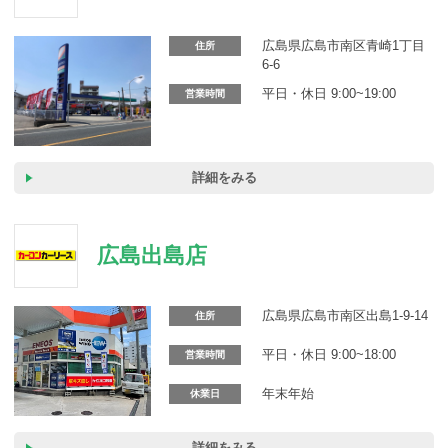
カーリース体験談
広島県広島市南区青崎1丁目
住所
お役立ち記事
6-6
平日・休日 9:00~19:00
営業時間
閉じる
詳細をみる
広島出島店
広島県広島市南区出島1-9-14
住所
平日・休日 9:00~18:00
営業時間
年末年始
休業日
詳細をみる