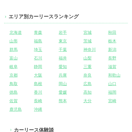
エリア別カーリースランキング
北海道
青森
岩手
宮城
秋田
山形
福島
東京
茨城
栃木
群馬
埼玉
千葉
神奈川
新潟
富山
石川
福井
山梨
長野
岐阜
静岡
愛知
三重
滋賀
京都
大阪
兵庫
奈良
和歌山
鳥取
島根
岡山
広島
山口
徳島
香川
愛媛
高知
福岡
佐賀
長崎
熊本
大分
宮崎
鹿児島
沖縄
カーリース体験談