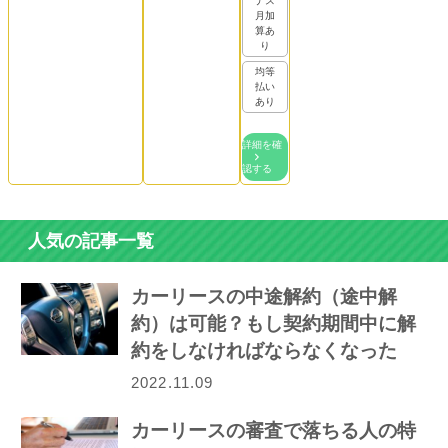
ナス
月加
算あ
り
均等
払い
あり
詳細を確
認する
人気の記事一覧
カーリースの中途解約（途中解
約）は可能？もし契約期間中に解
約をしなければならなくなった
ら…
2022.11.09
カーリースの審査で落ちる人の特