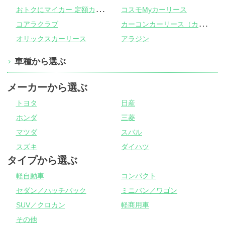
お
トクにマイカー 定額カルモくん
コスモMyカーリース
カ
ーコンカーリース（カーコンビニ倶楽部）
コアラクラブ
オリックスカーリース
アラジン
車種から選ぶ
メーカーから選ぶ
トヨタ
日産
ホンダ
三菱
マツダ
スバル
スズキ
ダイハツ
タイプから選ぶ
軽自動車
コンパクト
セダン／ハッチバック
ミニバン／ワゴン
SUV／クロカン
軽商用車
その他