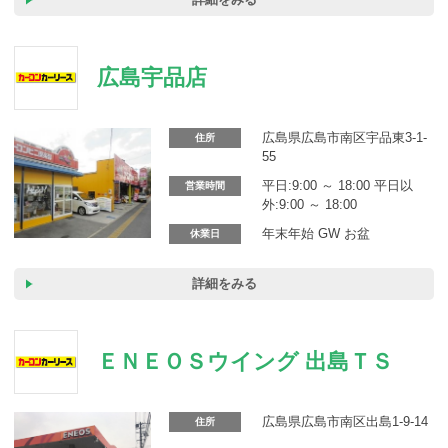
広島宇品店
広島県広島市南区宇品東3-1-
住所
55
平日:9:00 ～ 18:00 平日以
営業時間
外:9:00 ～ 18:00
年末年始 GW お盆
休業日
詳細をみる
ＥＮＥＯＳウイング 出島ＴＳ
広島県広島市南区出島1-9-14
住所