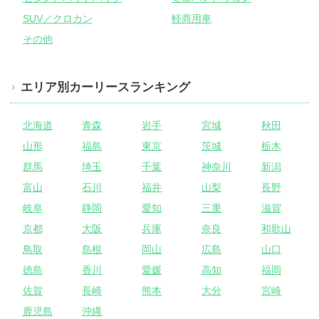
SUV／クロカン
軽商用車
その他
エリア別カーリースランキング
北海道
青森
岩手
宮城
秋田
山形
福島
東京
茨城
栃木
群馬
埼玉
千葉
神奈川
新潟
富山
石川
福井
山梨
長野
岐阜
静岡
愛知
三重
滋賀
京都
大阪
兵庫
奈良
和歌山
鳥取
島根
岡山
広島
山口
徳島
香川
愛媛
高知
福岡
佐賀
長崎
熊本
大分
宮崎
鹿児島
沖縄