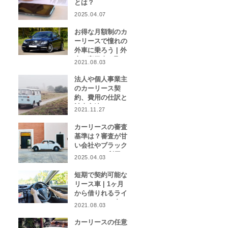
とは？
2025.04.07
お得な月額制のカ
ーリースで憧れの
外車に乗ろう | 外
車や高級車を取り
2021.08.03
扱うカーリース業
者をご紹介！
法人や個人事業主
のカーリース契
約、費用の仕訳と
計上方法は？
2021.11.27
カーリースの審査
基準は？審査が甘
い会社やブラック
リストでも利用で
2025.04.03
きる会社はある？
短期で契約可能な
リース車 | 1ヶ月
から借りれるライ
フスタイルに合わ
2021.08.03
せたカーリース特
集
カーリースの任意