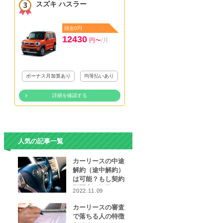
スズキ ハスラー
頭金0円
12430
円〜
/月
ボーナス月加算あり
均等払いあり
詳細を確認する
人気の記事一覧
カーリースの中途
解約（途中解約）
は可能？もし契約
期間中に解約をし
2022.11.09
なければならなく
なったら…
カーリースの審査
で落ちる人の特徴