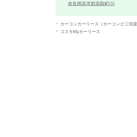
奈良県高市郡高取町(1)
カーコンカーリース（カーコンビニ倶
コスモMyカーリース