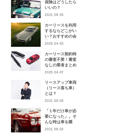
保険はどうしたら
いいの？
2021.08.03
カーリースを利用
するならどこがい
い？おすすめの会
社をピックアッ
2025.04.03
プ！
カーリース契約時
の審査不要！審査
なしの業者まとめ
2025.04.07
リースアップ車両
（リース落ち車）
とは？
2021.08.03
「１年だけ車が必
要になった」。そ
んな時は車を購
入？カーリース？
2021.08.03