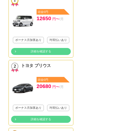
頭金0円
12650
円〜
/月
ボーナス月加算あり
均等払いあり
詳細を確認する
トヨタ プリウス
頭金0円
20680
円〜
/月
ボーナス月加算あり
均等払いあり
詳細を確認する