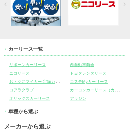
カーリース一覧
リボーンカーリース
西自動車商会
ニコリース
トヨタレンタリース
お
トクにマイカー 定額カルモくん
コスモMyカーリース
カ
ーコンカーリース（カーコンビニ倶楽部）
コアラクラブ
オリックスカーリース
アラジン
車種から選ぶ
メーカーから選ぶ