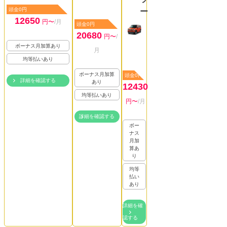
頭金0円
ー
12650
円〜
/月
頭金0円
20680
円〜
/
ボーナス月加算あり
月
均等払いあり
ボーナス月加算
頭金0円
詳細を確認する
あり
12430
均等払いあり
円〜
/月
詳細を確認する
ボー
ナス
月加
算あ
り
均等
払い
あり
詳細を確
認する