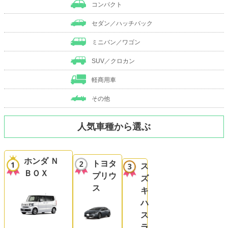
コンパクト
セダン／ハッチバック
ミニバン／ワゴン
SUV／クロカン
軽商用車
その他
人気車種から選ぶ
ホンダ Ｎ
トヨタ
ス
ＢＯＸ
プリウ
ズ
ス
キ
ハ
ス
ラ