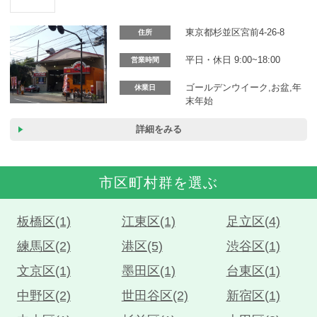
カーリース体験談
東京都杉並区宮前4-26-8
住所
お役立ち記事
平日・休日 9:00~18:00
営業時間
ゴールデンウイーク,お盆,年
休業日
末年始
閉じる
詳細をみる
市区町村群を選ぶ
板橋区(1)
江東区(1)
足立区(4)
練馬区(2)
港区(5)
渋谷区(1)
文京区(1)
墨田区(1)
台東区(1)
中野区(2)
世田谷区(2)
新宿区(1)