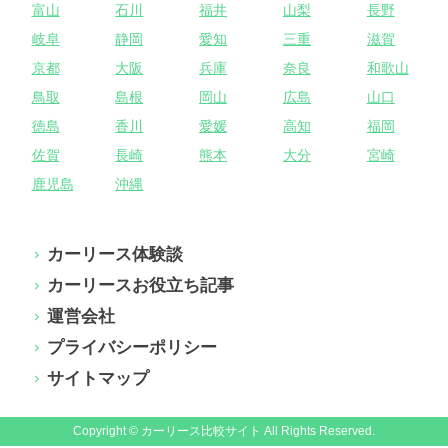
富山
石川
福井
山梨
長野
岐阜
静岡
愛知
三重
滋賀
京都
大阪
兵庫
奈良
和歌山
鳥取
島根
岡山
広島
山口
徳島
香川
愛媛
高知
福岡
佐賀
長崎
熊本
大分
宮崎
鹿児島
沖縄
カーリース体験談
カーリースお役立ち記事
運営会社
プライバシーポリシー
サイトマップ
Copyright © カーリース比較サイト All Rights Reserved.