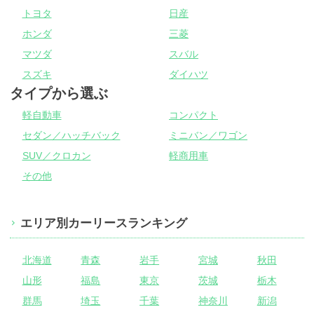
トヨタ
日産
ホンダ
三菱
マツダ
スバル
スズキ
ダイハツ
タイプから選ぶ
軽自動車
コンパクト
セダン／ハッチバック
ミニバン／ワゴン
SUV／クロカン
軽商用車
その他
エリア別カーリースランキング
北海道
青森
岩手
宮城
秋田
山形
福島
東京
茨城
栃木
群馬
埼玉
千葉
神奈川
新潟