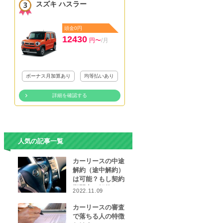
スズキ ハスラー
頭金0円
12430
円〜
/月
ボーナス月加算あり
均等払いあり
詳細を確認する
人気の記事一覧
カーリースの中途
解約（途中解約）
は可能？もし契約
期間中に解約をし
2022.11.09
なければならなく
なったら…
カーリースの審査
で落ちる人の特徴