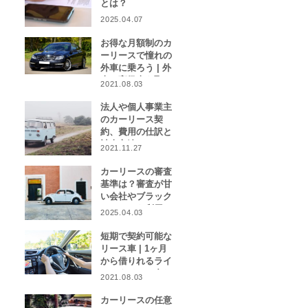
とは？
2025.04.07
お得な月額制のカ
ーリースで憧れの
外車に乗ろう | 外
車や高級車を取り
2021.08.03
扱うカーリース業
者をご紹介！
法人や個人事業主
のカーリース契
約、費用の仕訳と
計上方法は？
2021.11.27
カーリースの審査
基準は？審査が甘
い会社やブラック
リストでも利用で
2025.04.03
きる会社はある？
短期で契約可能な
リース車 | 1ヶ月
から借りれるライ
フスタイルに合わ
2021.08.03
せたカーリース特
集
カーリースの任意