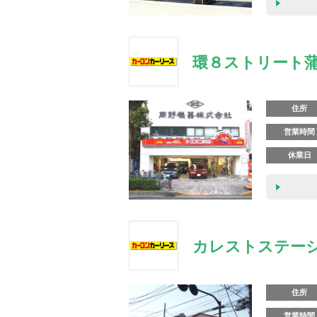
環８ストリート
住所
営業時間
休業日
カレストステー
住所
営業時間