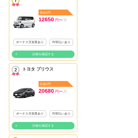
頭金0円
12650
円〜
/月
ボーナス月加算あり
均等払いあり
詳細を確認する
トヨタ プリウス
頭金0円
20680
円〜
/月
ボーナス月加算あり
均等払いあり
詳細を確認する