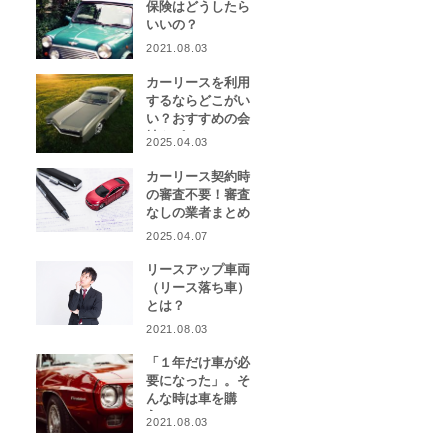
保険はどうしたら
いいの？
2021.08.03
カーリースを利用
するならどこがい
い？おすすめの会
社をピックアッ
2025.04.03
プ！
カーリース契約時
の審査不要！審査
なしの業者まとめ
2025.04.07
リースアップ車両
（リース落ち車）
とは？
2021.08.03
「１年だけ車が必
要になった」。そ
んな時は車を購
入？カーリース？
2021.08.03