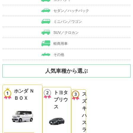
セダン／ハッチバック
ミニバン／ワゴン
SUV／クロカン
軽商用車
その他
人気車種から選ぶ
ホンダ Ｎ
トヨタ
ス
ＢＯＸ
プリウ
ズ
ス
キ
ハ
ス
ラ