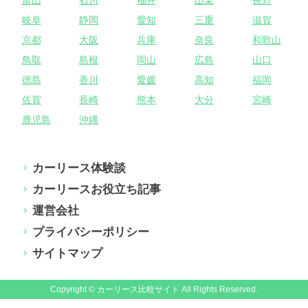
岐阜
静岡
愛知
三重
滋賀
京都
大阪
兵庫
奈良
和歌山
鳥取
島根
岡山
広島
山口
徳島
香川
愛媛
高知
福岡
佐賀
長崎
熊本
大分
宮崎
鹿児島
沖縄
カーリース体験談
カーリースお役立ち記事
運営会社
プライバシーポリシー
サイトマップ
Copyright © カーリース比較サイト All Rights Reserved.