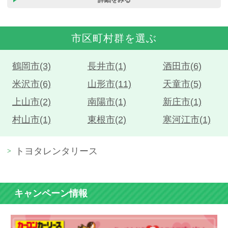
市区町村群を選ぶ
鶴岡市(3)
長井市(1)
酒田市(6)
米沢市(6)
山形市(11)
天童市(5)
上山市(2)
南陽市(1)
新庄市(1)
村山市(1)
東根市(2)
寒河江市(1)
トヨタレンタリース
キャンペーン情報