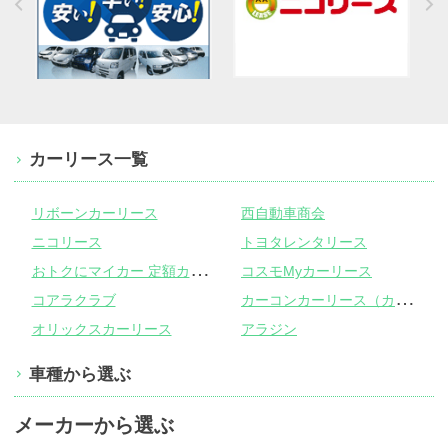
カーリース一覧
リボーンカーリース
西自動車商会
ニコリース
トヨタレンタリース
お
トクにマイカー 定額カルモくん
コスモMyカーリース
カ
ーコンカーリース（カーコンビニ倶楽部）
コアラクラブ
オリックスカーリース
アラジン
車種から選ぶ
メーカーから選ぶ