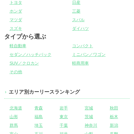
トヨタ
日産
ホンダ
三菱
マツダ
スバル
スズキ
ダイハツ
タイプから選ぶ
軽自動車
コンパクト
セダン／ハッチバック
ミニバン／ワゴン
SUV／クロカン
軽商用車
その他
エリア別カーリースランキング
北海道
青森
岩手
宮城
秋田
山形
福島
東京
茨城
栃木
群馬
埼玉
千葉
神奈川
新潟
富山
石川
福井
山梨
長野