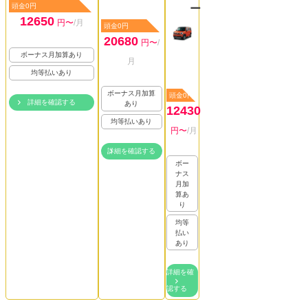
頭金0円
ー
12650
円〜
/月
頭金0円
20680
円〜
/
ボーナス月加算あり
月
均等払いあり
ボーナス月加算
頭金0円
詳細を確認する
あり
12430
均等払いあり
円〜
/月
詳細を確認する
ボー
ナス
月加
算あ
り
均等
払い
あり
詳細を確
認する