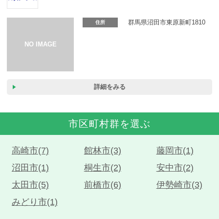
カーリース体験談
群馬県沼田市東原新町1810
住所
お役立ち記事
閉じる
詳細をみる
市区町村群を選ぶ
高崎市(7)
館林市(3)
藤岡市(1)
沼田市(1)
桐生市(2)
安中市(2)
太田市(5)
前橋市(6)
伊勢崎市(3)
みどり市(1)