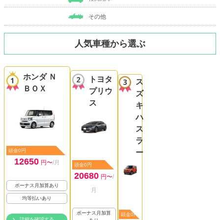
その他
人気車種から選ぶ
ホンダ Ｎ
トヨタ
ス
ＢＯＸ
プリウ
ズ
ス
キ
ハ
ス
ラ
頭金0円
ー
12650
円〜
/月
頭金0円
20680
円〜
/
ボーナス月加算あり
月
均等払いあり
ボーナス月加算
頭金0円
詳細を確認する