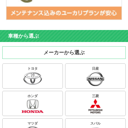
車種から選ぶ
メーカーから選ぶ
トヨタ
日産
ホンダ
三菱
マツダ
スバル