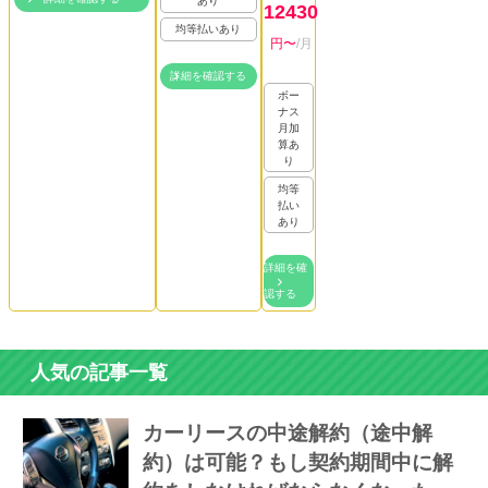
あり
12430
均等払いあり
円〜
/月
詳細を確認する
ボー
ナス
月加
算あ
り
均等
払い
あり
詳細を確
認する
人気の記事一覧
カーリースの中途解約（途中解
約）は可能？もし契約期間中に解