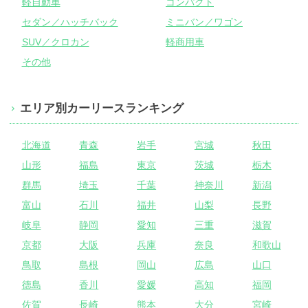
軽自動車
コンパクト
セダン／ハッチバック
ミニバン／ワゴン
SUV／クロカン
軽商用車
その他
エリア別カーリースランキング
北海道
青森
岩手
宮城
秋田
山形
福島
東京
茨城
栃木
群馬
埼玉
千葉
神奈川
新潟
富山
石川
福井
山梨
長野
岐阜
静岡
愛知
三重
滋賀
京都
大阪
兵庫
奈良
和歌山
鳥取
島根
岡山
広島
山口
徳島
香川
愛媛
高知
福岡
佐賀
長崎
熊本
大分
宮崎