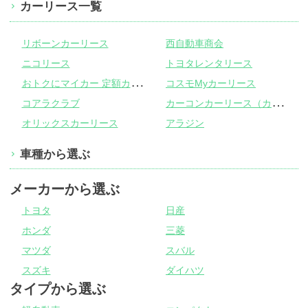
カーリース一覧
リボーンカーリース
西自動車商会
ニコリース
トヨタレンタリース
お
トクにマイカー 定額カルモくん
コスモMyカーリース
カ
ーコンカーリース（カーコンビニ倶楽部）
コアラクラブ
オリックスカーリース
アラジン
車種から選ぶ
メーカーから選ぶ
トヨタ
日産
ホンダ
三菱
マツダ
スバル
スズキ
ダイハツ
タイプから選ぶ