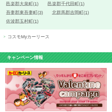
邑楽郡大泉町(1)
邑楽郡千代田町(1)
吾妻郡東吾妻町(3)
北群馬郡吉岡町(1)
佐波郡玉村町(1)
コスモMyカーリース
キャンペーン情報