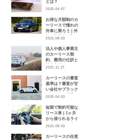
とは？
2025.04.07
お得な月額制のカ
ーリースで憧れの
外車に乗ろう | 外
車や高級車を取り
2021.08.03
扱うカーリース業
者をご紹介！
法人や個人事業主
のカーリース契
約、費用の仕訳と
計上方法は？
2021.11.27
カーリースの審査
基準は？審査が甘
い会社やブラック
リストでも利用で
2025.04.03
きる会社はある？
短期で契約可能な
リース車 | 1ヶ月
から借りれるライ
フスタイルに合わ
2021.08.03
せたカーリース特
集
カーリースの任意