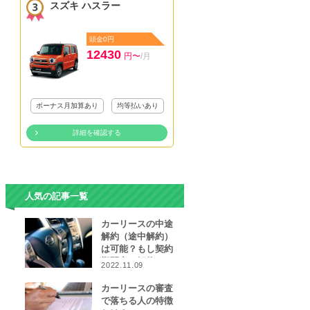
スズキ ハスラー
頭金0円
12430
円〜
/月
ボーナス月加算あり
均等払いあり
詳細を確認する
人気の記事一覧
カーリースの中途
解約（途中解約）
は可能？もし契約
期間中に解約をし
2022.11.09
なければならなく
なったら…
カーリースの審査
で落ちる人の特徴