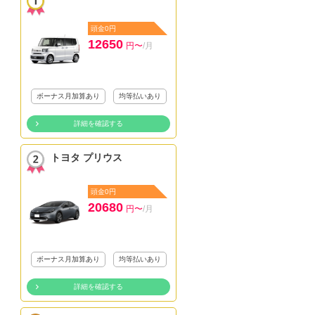
頭金0円
12650
円〜
/月
ボーナス月加算あり
均等払いあり
詳細を確認する
トヨタ プリウス
頭金0円
20680
円〜
/月
ボーナス月加算あり
均等払いあり
詳細を確認する