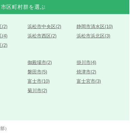
市区町村群を選ぶ
(2)
浜松市中央区(2)
静岡市清水区(10)
(4)
浜松市西区(2)
浜松市浜北区(3)
(2)
御殿場市(2)
掛川市(4)
磐田市(5)
焼津市(2)
富士市(10)
富士宮市(3)
菊川市(2)
楽部）