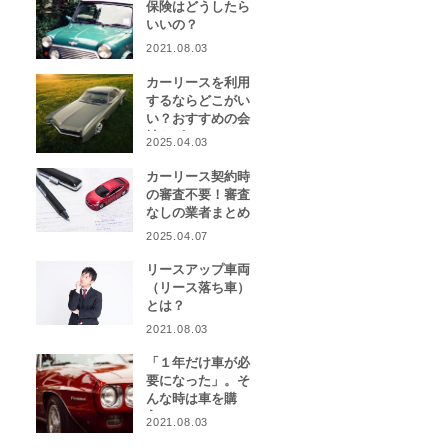
保険はどうしたら
いいの？
2021.08.03
カーリースを利用
するならどこがい
い？おすすめの会
社をピックアッ
2025.04.03
プ！
カーリース契約時
の審査不要！審査
なしの業者まとめ
2025.04.07
リースアップ車両
（リース落ち車）
とは？
2021.08.03
「１年だけ車が必
要になった」。そ
んな時は車を購
入？カーリース？
2021.08.03