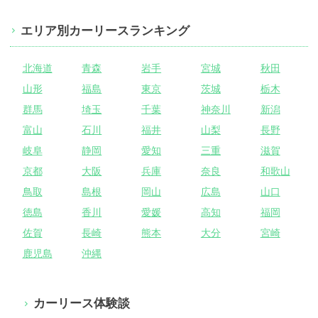
エリア別カーリースランキング
北海道
青森
岩手
宮城
秋田
山形
福島
東京
茨城
栃木
群馬
埼玉
千葉
神奈川
新潟
富山
石川
福井
山梨
長野
岐阜
静岡
愛知
三重
滋賀
京都
大阪
兵庫
奈良
和歌山
鳥取
島根
岡山
広島
山口
徳島
香川
愛媛
高知
福岡
佐賀
長崎
熊本
大分
宮崎
鹿児島
沖縄
カーリース体験談