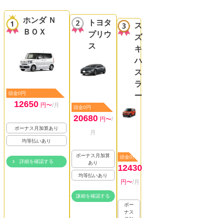
ホンダ Ｎ
トヨタ
ス
ＢＯＸ
プリウ
ズ
ス
キ
ハ
ス
ラ
頭金0円
ー
12650
円〜
/月
頭金0円
20680
円〜
/
ボーナス月加算あり
月
均等払いあり
ボーナス月加算
頭金0円
詳細を確認する
あり
12430
均等払いあり
円〜
/月
詳細を確認する
ボー
ナス