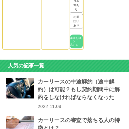
月加
算あ
り
均等
払い
あり
詳細を確
認する
人気の記事一覧
カーリースの中途解約（途中解
約）は可能？もし契約期間中に解
約をしなければならなくなった
ら…
2022.11.09
カーリースの審査で落ちる人の特
徴とは？