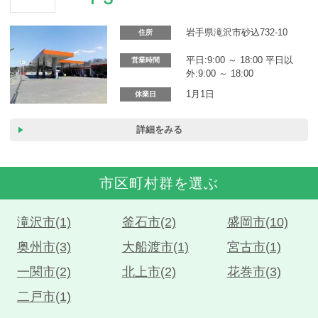
カーリース体験談
岩手県滝沢市砂込732-10
住所
お役立ち記事
平日:9:00 ～ 18:00 平日以
営業時間
外:9:00 ～ 18:00
1月1日
休業日
閉じる
詳細をみる
市区町村群を選ぶ
滝沢市(1)
釜石市(2)
盛岡市(10)
奥州市(3)
大船渡市(1)
宮古市(1)
一関市(2)
北上市(2)
花巻市(3)
二戸市(1)