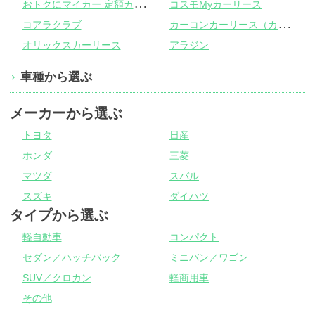
お
トクにマイカー 定額カルモくん
コスモMyカーリース
カ
ーコンカーリース（カーコンビニ倶楽部）
コアラクラブ
オリックスカーリース
アラジン
車種から選ぶ
メーカーから選ぶ
トヨタ
日産
ホンダ
三菱
マツダ
スバル
スズキ
ダイハツ
タイプから選ぶ
軽自動車
コンパクト
セダン／ハッチバック
ミニバン／ワゴン
SUV／クロカン
軽商用車
その他