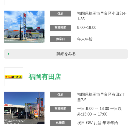
カーリース体験談
福岡県福岡市早良区小田部4-
住所
お役立ち記事
1-35
9:00~18:00
営業時間
年末年始
休業日
閉じる
詳細をみる
福岡有田店
福岡県福岡市早良区有田2丁
住所
目7-5
平日:9:00 ～ 18:00 平日以
営業時間
外:13:00 ～ 17:00
祝日 GW お盆 年末年始
休業日