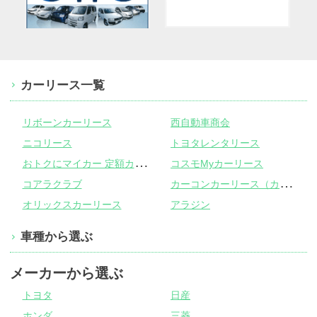
カーリース一覧
リボーンカーリース
西自動車商会
ニコリース
トヨタレンタリース
お
トクにマイカー 定額カルモくん
コスモMyカーリース
カ
ーコンカーリース（カーコンビニ倶楽部）
コアラクラブ
オリックスカーリース
アラジン
車種から選ぶ
メーカーから選ぶ
トヨタ
日産
ホンダ
三菱