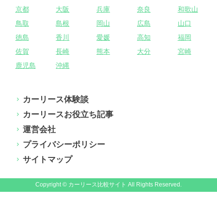
京都
大阪
兵庫
奈良
和歌山
鳥取
島根
岡山
広島
山口
徳島
香川
愛媛
高知
福岡
佐賀
長崎
熊本
大分
宮崎
鹿児島
沖縄
カーリース体験談
カーリースお役立ち記事
運営会社
プライバシーポリシー
サイトマップ
Copyright © カーリース比較サイト All Rights Reserved.