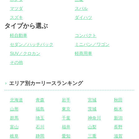
マツダ
スバル
スズキ
ダイハツ
タイプから選ぶ
軽自動車
コンパクト
セダン／ハッチバック
ミニバン／ワゴン
SUV／クロカン
軽商用車
その他
エリア別カーリースランキング
北海道
青森
岩手
宮城
秋田
山形
福島
東京
茨城
栃木
群馬
埼玉
千葉
神奈川
新潟
富山
石川
福井
山梨
長野
岐阜
静岡
愛知
三重
滋賀