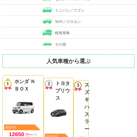
ミニバン／ワゴン
SUV／クロカン
軽商用車
その他
人気車種から選ぶ
ホンダ Ｎ
トヨタ
ス
ＢＯＸ
プリウ
ズ
ス
キ
ハ
ス
ラ
頭金0円
ー
12650
円〜
/月
頭金0円