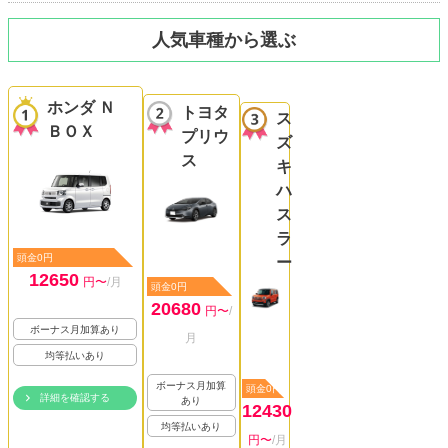
人気車種から選ぶ
ホンダ Ｎ
トヨタ
ス
ＢＯＸ
プリウ
ズ
ス
キ
ハ
ス
ラ
頭金0円
ー
12650
円〜
/月
頭金0円
20680
円〜
/
ボーナス月加算あり
月
均等払いあり
ボーナス月加算
頭金0円
詳細を確認する
あり
12430
均等払いあり
円〜
/月