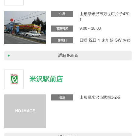
カーリース体験談
山形県米沢市万世町片子470-
住所
お役立ち記事
1
9:00～18:00
営業時間
日曜 祝日 年末年始 GW お盆
休業日
閉じる
詳細をみる
米沢駅前店
山形県米沢市駅前3-2-6
住所