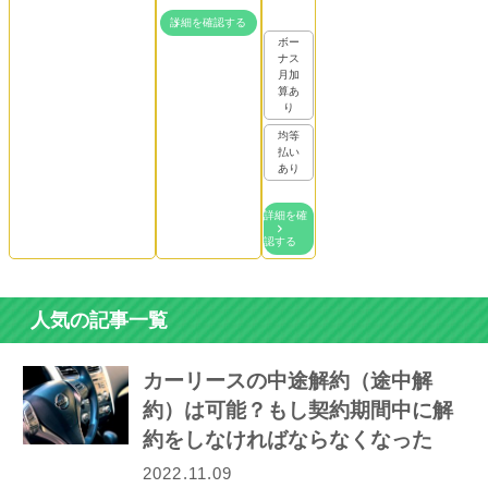
詳細を確認する
ボー
ナス
月加
算あ
り
均等
払い
あり
詳細を確
認する
人気の記事一覧
カーリースの中途解約（途中解
約）は可能？もし契約期間中に解
約をしなければならなくなった
ら…
2022.11.09