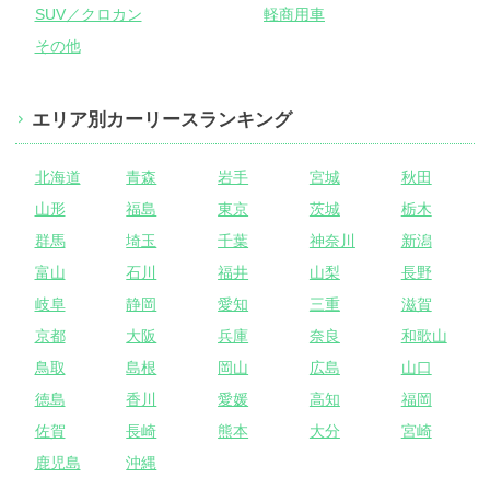
SUV／クロカン
軽商用車
その他
エリア別カーリースランキング
北海道
青森
岩手
宮城
秋田
山形
福島
東京
茨城
栃木
群馬
埼玉
千葉
神奈川
新潟
富山
石川
福井
山梨
長野
岐阜
静岡
愛知
三重
滋賀
京都
大阪
兵庫
奈良
和歌山
鳥取
島根
岡山
広島
山口
徳島
香川
愛媛
高知
福岡
佐賀
長崎
熊本
大分
宮崎
鹿児島
沖縄