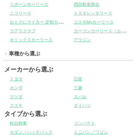
リボーンカーリース
西自動車商会
ニコリース
トヨタレンタリース
お
トクにマイカー 定額カルモくん
コスモMyカーリース
カ
ーコンカーリース（カーコンビニ倶楽部）
コアラクラブ
オリックスカーリース
アラジン
車種から選ぶ
メーカーから選ぶ
トヨタ
日産
ホンダ
三菱
マツダ
スバル
スズキ
ダイハツ
タイプから選ぶ
軽自動車
コンパクト
セダン／ハッチバック
ミニバン／ワゴン