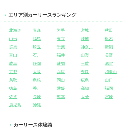
エリア別カーリースランキング
北海道
青森
岩手
宮城
秋田
山形
福島
東京
茨城
栃木
群馬
埼玉
千葉
神奈川
新潟
富山
石川
福井
山梨
長野
岐阜
静岡
愛知
三重
滋賀
京都
大阪
兵庫
奈良
和歌山
鳥取
島根
岡山
広島
山口
徳島
香川
愛媛
高知
福岡
佐賀
長崎
熊本
大分
宮崎
鹿児島
沖縄
カーリース体験談