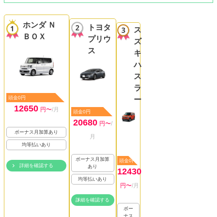
ホンダ Ｎ
トヨタ
ス
ＢＯＸ
プリウ
ズ
ス
キ
ハ
ス
ラ
頭金0円
ー
12650
円〜
/月
頭金0円
20680
円〜
/
ボーナス月加算あり
月
均等払いあり
ボーナス月加算
頭金0円
詳細を確認する
あり
12430
均等払いあり
円〜
/月
詳細を確認する
ボー
ナス