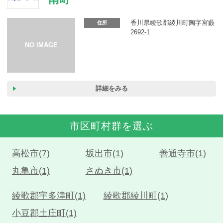
カーリース体験談
香川県綾歌郡綾川町陶字宮藪
住所
お役立ち記事
2692-1
閉じる
詳細をみる
市区町村群を選ぶ
高松市(7)
坂出市(1)
善通寺市(1)
丸亀市(1)
さぬき市(1)
綾歌郡宇多津町(1)
綾歌郡綾川町(1)
小豆郡土庄町(1)