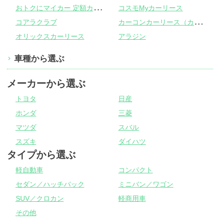
お
トクにマイカー 定額カルモくん
コスモMyカーリース
カ
ーコンカーリース（カーコンビニ倶楽部）
コアラクラブ
オリックスカーリース
アラジン
車種から選ぶ
メーカーから選ぶ
トヨタ
日産
ホンダ
三菱
マツダ
スバル
スズキ
ダイハツ
タイプから選ぶ
軽自動車
コンパクト
セダン／ハッチバック
ミニバン／ワゴン
SUV／クロカン
軽商用車
その他