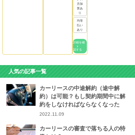
月加
算あ
り
均等
払い
あり
詳細を確
認する
人気の記事一覧
カーリースの中途解約（途中解
約）は可能？もし契約期間中に解
約をしなければならなくなった
ら…
2022.11.09
カーリースの審査で落ちる人の特