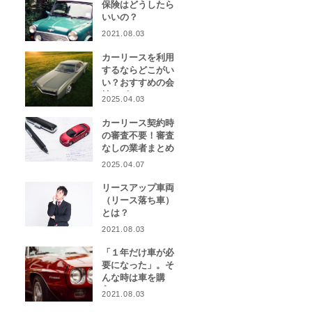
保険はどうしたら
いいの？
2021.08.03
カーリースを利用
するならどこがい
い？おすすめの会
社をピックアッ
2025.04.03
プ！
カーリース契約時
の審査不要！審査
なしの業者まとめ
2025.04.07
リースアップ車両
（リース落ち車）
とは？
2021.08.03
「１年だけ車が必
要になった」。そ
んな時は車を購
入？カーリース？
2021.08.03