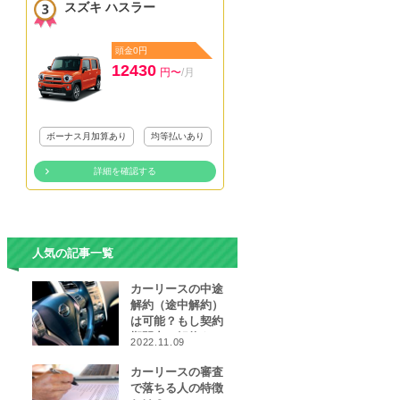
スズキ ハスラー
頭金0円
12430
円〜
/月
ボーナス月加算あり
均等払いあり
詳細を確認する
人気の記事一覧
カーリースの中途
解約（途中解約）
は可能？もし契約
期間中に解約をし
2022.11.09
なければならなく
なったら…
カーリースの審査
で落ちる人の特徴