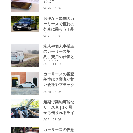
とは？
2025.04.07
お得な月額制のカ
ーリースで憧れの
外車に乗ろう | 外
車や高級車を取り
2021.08.03
扱うカーリース業
者をご紹介！
法人や個人事業主
のカーリース契
約、費用の仕訳と
計上方法は？
2021.11.27
カーリースの審査
基準は？審査が甘
い会社やブラック
リストでも利用で
2025.04.03
きる会社はある？
短期で契約可能な
リース車 | 1ヶ月
から借りれるライ
フスタイルに合わ
2021.08.03
せたカーリース特
集
カーリースの任意