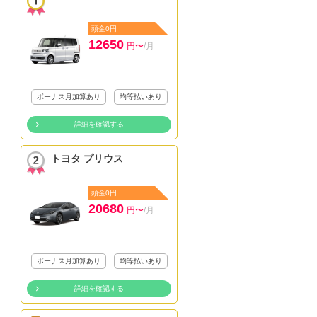
頭金0円
12650
円〜
/月
ボーナス月加算あり
均等払いあり
詳細を確認する
トヨタ プリウス
頭金0円
20680
円〜
/月
ボーナス月加算あり
均等払いあり
詳細を確認する