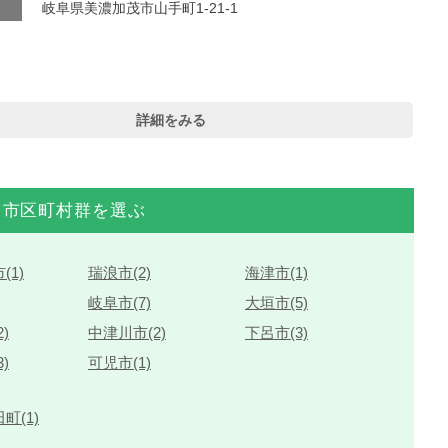
岐阜県美濃加茂市山手町1-21-1
詳細をみる
市区町村群を選ぶ
(1)
瑞浪市(2)
海津市(1)
岐阜市(7)
大垣市(5)
)
中津川市(2)
下呂市(3)
)
可児市(1)
町(1)