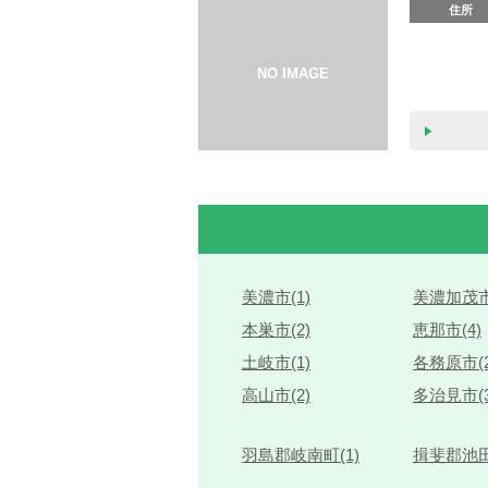
住所
美濃市(1)
美濃加茂市
本巣市(2)
恵那市(4)
土岐市(1)
各務原市(2
高山市(2)
多治見市(3
羽島郡岐南町(1)
揖斐郡池田