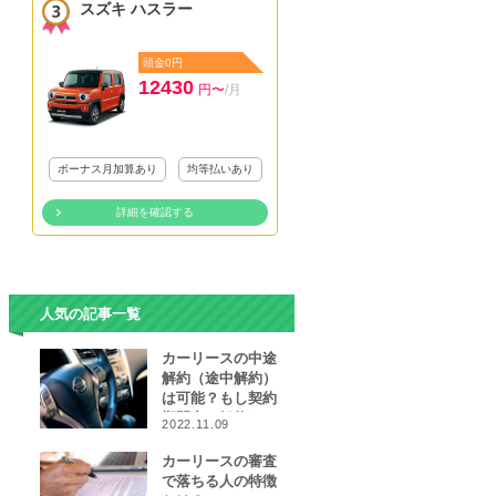
スズキ ハスラー
頭金0円
12430
円〜
/月
ボーナス月加算あり
均等払いあり
詳細を確認する
人気の記事一覧
カーリースの中途
解約（途中解約）
は可能？もし契約
期間中に解約をし
2022.11.09
なければならなく
なったら…
カーリースの審査
で落ちる人の特徴