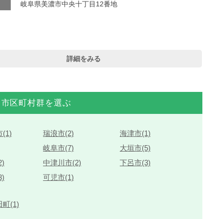
岐阜県美濃市中央十丁目12番地
詳細をみる
市区町村群を選ぶ
(1)
瑞浪市(2)
海津市(1)
岐阜市(7)
大垣市(5)
)
中津川市(2)
下呂市(3)
)
可児市(1)
町(1)