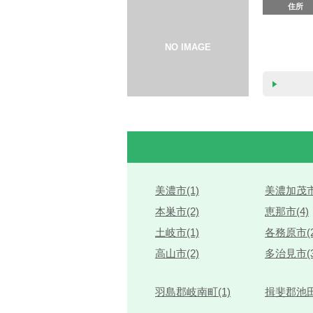
住所
美濃市(1)
美濃加茂市
本巣市(2)
恵那市(4)
土岐市(1)
各務原市(2
高山市(2)
多治見市(3
羽島郡岐南町(1)
揖斐郡池田