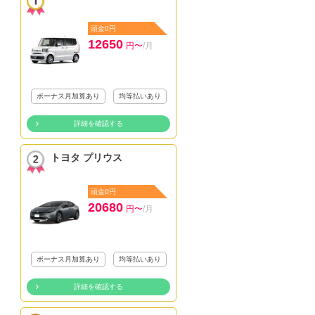
頭金0円
12650
円〜
/月
ボーナス月加算あり
均等払いあり
詳細を確認する
トヨタ プリウス
頭金0円
20680
円〜
/月
ボーナス月加算あり
均等払いあり
詳細を確認する