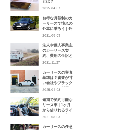
とは？
2025.04.07
お得な月額制のカ
ーリースで憧れの
外車に乗ろう | 外
車や高級車を取り
2021.08.03
扱うカーリース業
者をご紹介！
法人や個人事業主
のカーリース契
約、費用の仕訳と
計上方法は？
2021.11.27
カーリースの審査
基準は？審査が甘
い会社やブラック
リストでも利用で
2025.04.03
きる会社はある？
短期で契約可能な
リース車 | 1ヶ月
から借りれるライ
フスタイルに合わ
2021.08.03
せたカーリース特
集
カーリースの任意