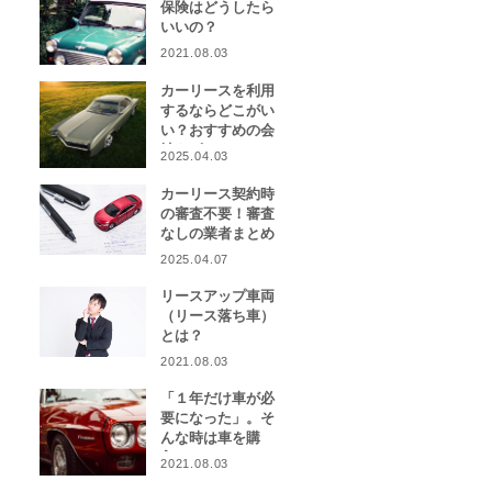
保険はどうしたら
いいの？
2021.08.03
カーリースを利用
するならどこがい
い？おすすめの会
社をピックアッ
2025.04.03
プ！
カーリース契約時
の審査不要！審査
なしの業者まとめ
2025.04.07
リースアップ車両
（リース落ち車）
とは？
2021.08.03
「１年だけ車が必
要になった」。そ
んな時は車を購
入？カーリース？
2021.08.03