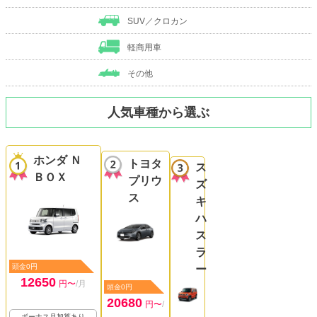
SUV／クロカン
軽商用車
その他
人気車種から選ぶ
ホンダ Ｎ
トヨタ
ス
ＢＯＸ
プリウ
ズ
ス
キ
ハ
ス
ラ
頭金0円
ー
12650
円〜
/月
頭金0円
20680
円〜
/
ボーナス月加算あり