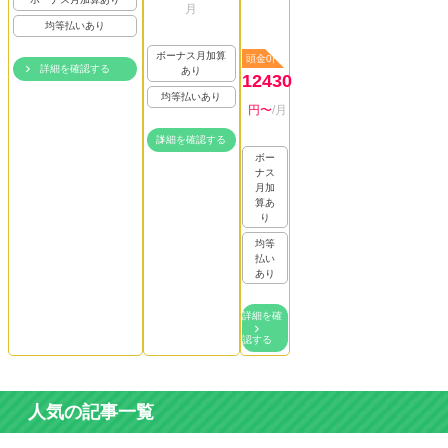
月
均等払いあり
ボーナス月加算
頭金0円
詳細を確認する
あり
12430
均等払いあり
円〜
/月
詳細を確認する
ボー
ナス
月加
算あ
り
均等
払い
あり
詳細を確
認する
人気の記事一覧