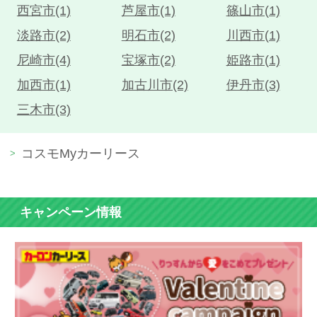
西宮市(1)
芦屋市(1)
篠山市(1)
淡路市(2)
明石市(2)
川西市(1)
尼崎市(4)
宝塚市(2)
姫路市(1)
加西市(1)
加古川市(2)
伊丹市(3)
三木市(3)
コスモMyカーリース
キャンペーン情報