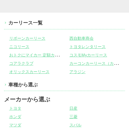
カーリース一覧
リボーンカーリース
西自動車商会
ニコリース
トヨタレンタリース
お
トクにマイカー 定額カルモくん
コスモMyカーリース
カ
ーコンカーリース（カーコンビニ倶楽部）
コアラクラブ
オリックスカーリース
アラジン
車種から選ぶ
メーカーから選ぶ
トヨタ
日産
ホンダ
三菱
マツダ
スバル