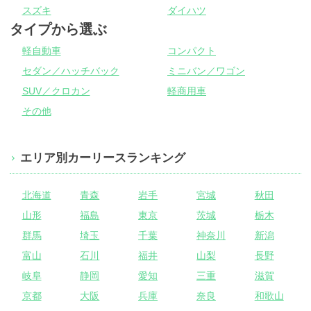
スズキ
ダイハツ
タイプから選ぶ
軽自動車
コンパクト
セダン／ハッチバック
ミニバン／ワゴン
SUV／クロカン
軽商用車
その他
エリア別カーリースランキング
北海道
青森
岩手
宮城
秋田
山形
福島
東京
茨城
栃木
群馬
埼玉
千葉
神奈川
新潟
富山
石川
福井
山梨
長野
岐阜
静岡
愛知
三重
滋賀
京都
大阪
兵庫
奈良
和歌山