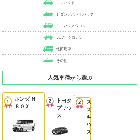
コンパクト
セダン／ハッチバック
ミニバン／ワゴン
SUV／クロカン
軽商用車
その他
人気車種から選ぶ
ホンダ Ｎ
トヨタ
ス
ＢＯＸ
プリウ
ズ
ス
キ
ハ
ス
ラ