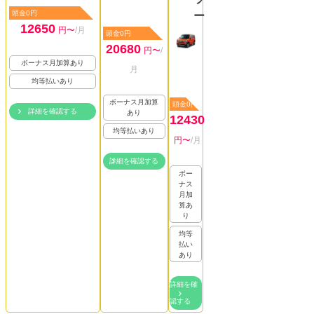
頭金0円
ー
12650
円〜
/月
頭金0円
20680
円〜
/
ボーナス月加算あり
月
均等払いあり
ボーナス月加算
頭金0円
詳細を確認する
あり
12430
均等払いあり
円〜
/月
詳細を確認する
ボー
ナス
月加
算あ
り
均等
払い
あり
詳細を確
認する