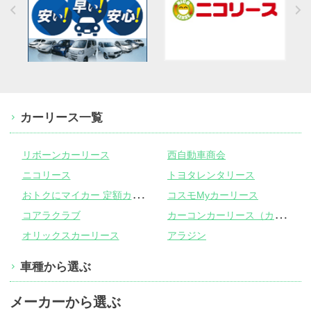
カーリース一覧
リボーンカーリース
西自動車商会
ニコリース
トヨタレンタリース
お
トクにマイカー 定額カルモくん
コスモMyカーリース
カ
ーコンカーリース（カーコンビニ倶楽部）
コアラクラブ
オリックスカーリース
アラジン
車種から選ぶ
メーカーから選ぶ