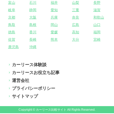
富山
石川
福井
山梨
長野
岐阜
静岡
愛知
三重
滋賀
京都
大阪
兵庫
奈良
和歌山
鳥取
島根
岡山
広島
山口
徳島
香川
愛媛
高知
福岡
佐賀
長崎
熊本
大分
宮崎
鹿児島
沖縄
カーリース体験談
カーリースお役立ち記事
運営会社
プライバシーポリシー
サイトマップ
Copyright © カーリース比較サイト All Rights Reserved.