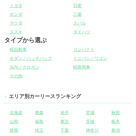
トヨタ
日産
ホンダ
三菱
マツダ
スバル
スズキ
ダイハツ
タイプから選ぶ
軽自動車
コンパクト
セダン／ハッチバック
ミニバン／ワゴン
SUV／クロカン
軽商用車
その他
エリア別カーリースランキング
北海道
青森
岩手
宮城
秋田
山形
福島
東京
茨城
栃木
群馬
埼玉
千葉
神奈川
新潟