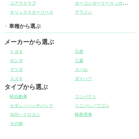
カ
ーコンカーリース（カーコンビニ倶楽部）
コアラクラブ
オリックスカーリース
アラジン
車種から選ぶ
メーカーから選ぶ
トヨタ
日産
ホンダ
三菱
マツダ
スバル
スズキ
ダイハツ
タイプから選ぶ
軽自動車
コンパクト
セダン／ハッチバック
ミニバン／ワゴン
SUV／クロカン
軽商用車
その他