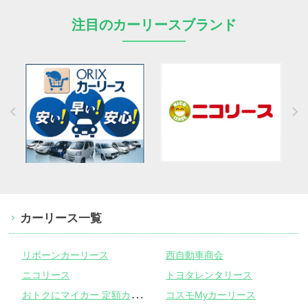
注目のカーリースブランド
カーリース一覧
リボーンカーリース
西自動車商会
ニコリース
トヨタレンタリース
お
トクにマイカー 定額カルモくん
コスモMyカーリース