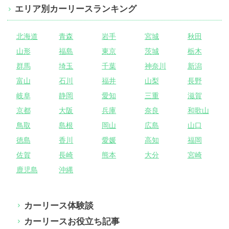
エリア別カーリースランキング
北海道
青森
岩手
宮城
秋田
山形
福島
東京
茨城
栃木
群馬
埼玉
千葉
神奈川
新潟
富山
石川
福井
山梨
長野
岐阜
静岡
愛知
三重
滋賀
京都
大阪
兵庫
奈良
和歌山
鳥取
島根
岡山
広島
山口
徳島
香川
愛媛
高知
福岡
佐賀
長崎
熊本
大分
宮崎
鹿児島
沖縄
カーリース体験談
カーリースお役立ち記事