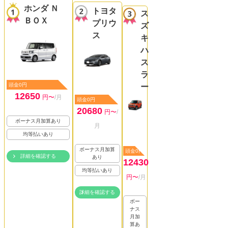
ホンダ Ｎ
トヨタ
ス
ＢＯＸ
プリウ
ズ
ス
キ
ハ
ス
ラ
頭金0円
ー
12650
円〜
/月
頭金0円
20680
円〜
/
ボーナス月加算あり
月
均等払いあり
ボーナス月加算
頭金0円
詳細を確認する
あり
12430
均等払いあり
円〜
/月
詳細を確認する
ボー
ナス
月加
算あ