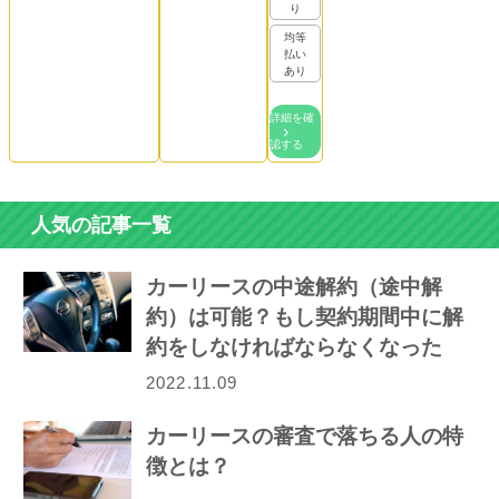
り
均等
払い
あり
詳細を確
認する
人気の記事一覧
カーリースの中途解約（途中解
約）は可能？もし契約期間中に解
約をしなければならなくなった
ら…
2022.11.09
カーリースの審査で落ちる人の特
徴とは？