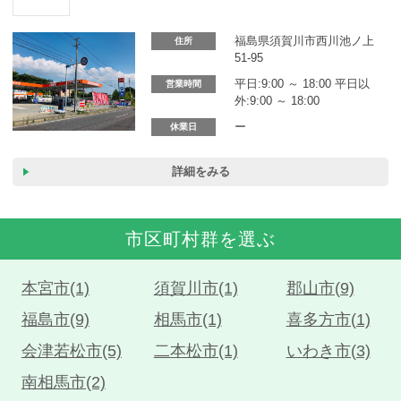
カーリース体験談
福島県須賀川市西川池ノ上
住所
お役立ち記事
51-95
平日:9:00 ～ 18:00 平日以
営業時間
外:9:00 ～ 18:00
ー
休業日
閉じる
詳細をみる
市区町村群を選ぶ
本宮市(1)
須賀川市(1)
郡山市(9)
福島市(9)
相馬市(1)
喜多方市(1)
会津若松市(5)
二本松市(1)
いわき市(3)
南相馬市(2)