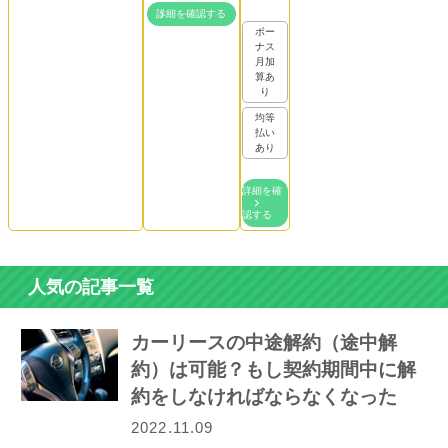
詳細を確認する
ボー
ナス
月加
算あ
り
均等
払い
あり
詳細を確
認する
人気の記事一覧
カーリースの中途解約（途中解
約）は可能？もし契約期間中に解
約をしなければならなくなった
ら…
2022.11.09