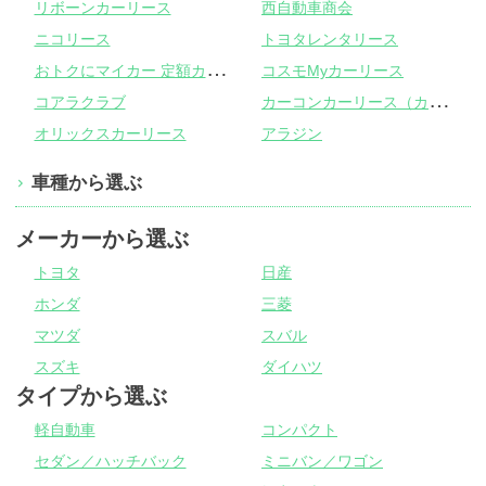
リボーンカーリース
西自動車商会
ニコリース
トヨタレンタリース
お
トクにマイカー 定額カルモくん
コスモMyカーリース
カ
ーコンカーリース（カーコンビニ倶楽部）
コアラクラブ
オリックスカーリース
アラジン
車種から選ぶ
メーカーから選ぶ
トヨタ
日産
ホンダ
三菱
マツダ
スバル
スズキ
ダイハツ
タイプから選ぶ
軽自動車
コンパクト
セダン／ハッチバック
ミニバン／ワゴン