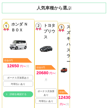
人気車種から選ぶ
ホンダ Ｎ
トヨタ
ス
ＢＯＸ
プリウ
ズ
ス
キ
ハ
ス
ラ
頭金0円
ー
12650
円〜
/月
頭金0円
20680
円〜
/
ボーナス月加算あり
月
均等払いあり
ボーナス月加算
頭金0円
詳細を確認する
あり
12430
均等払いあり
円〜
/月