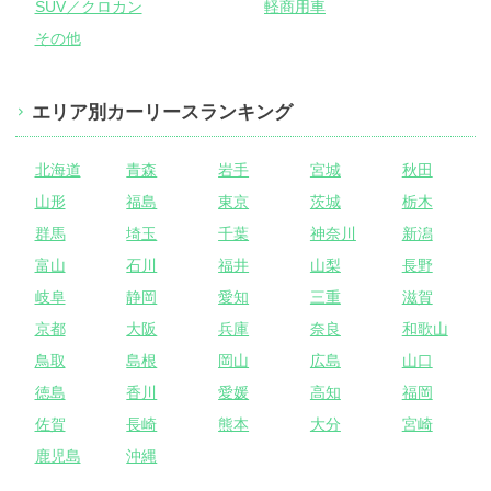
SUV／クロカン
軽商用車
その他
エリア別カーリースランキング
北海道
青森
岩手
宮城
秋田
山形
福島
東京
茨城
栃木
群馬
埼玉
千葉
神奈川
新潟
富山
石川
福井
山梨
長野
岐阜
静岡
愛知
三重
滋賀
京都
大阪
兵庫
奈良
和歌山
鳥取
島根
岡山
広島
山口
徳島
香川
愛媛
高知
福岡
佐賀
長崎
熊本
大分
宮崎
鹿児島
沖縄