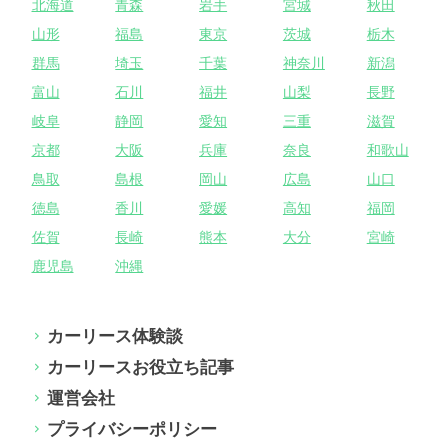
北海道
青森
岩手
宮城
秋田
山形
福島
東京
茨城
栃木
群馬
埼玉
千葉
神奈川
新潟
富山
石川
福井
山梨
長野
岐阜
静岡
愛知
三重
滋賀
京都
大阪
兵庫
奈良
和歌山
鳥取
島根
岡山
広島
山口
徳島
香川
愛媛
高知
福岡
佐賀
長崎
熊本
大分
宮崎
鹿児島
沖縄
カーリース体験談
カーリースお役立ち記事
運営会社
プライバシーポリシー