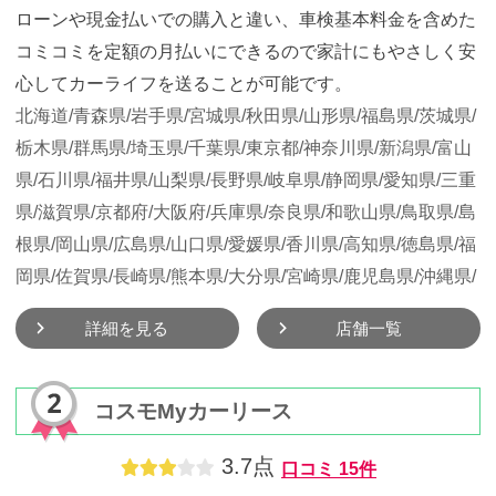
ローンや現金払いでの購入と違い、車検基本料金を含めた
コミコミを定額の月払いにできるので家計にもやさしく安
心してカーライフを送ることが可能です。
北海道/
青森県/
岩手県/
宮城県/
秋田県/
山形県/
福島県/
茨城県/
栃木県/
群馬県/
埼玉県/
千葉県/
東京都/
神奈川県/
新潟県/
富山
県/
石川県/
福井県/
山梨県/
長野県/
岐阜県/
静岡県/
愛知県/
三重
県/
滋賀県/
京都府/
大阪府/
兵庫県/
奈良県/
和歌山県/
鳥取県/
島
根県/
岡山県/
広島県/
山口県/
愛媛県/
香川県/
高知県/
徳島県/
福
岡県/
佐賀県/
長崎県/
熊本県/
大分県/
宮崎県/
鹿児島県/
沖縄県/
詳細を見る
店舗一覧
コスモMyカーリース
3.7点
口コミ
15件