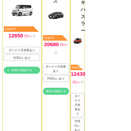
ス
キ
ハ
ス
ラ
頭金0円
ー
12650
円〜
/月
頭金0円
20680
円〜
/
ボーナス月加算あり
月
均等払いあり
ボーナス月加算
頭金0円
詳細を確認する
あり
12430
均等払いあり
円〜
/月
詳細を確認する
ボー
ナス
月加
算あ
り
均等
払い
あり