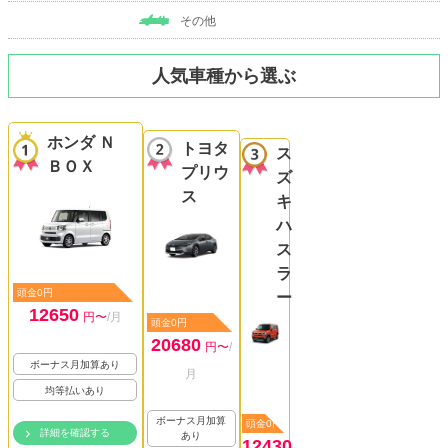
その他
人気車種から選ぶ
ホンダ Ｎ
トヨタ
ス
ＢＯＸ
プリウ
ズ
ス
キ
ハ
ス
ラ
頭金0円
ー
12650
円〜
/月
頭金0円
20680
円〜
/
ボーナス月加算あり
月
均等払いあり
ボーナス月加算
頭金0円
詳細を確認する
あり
12430