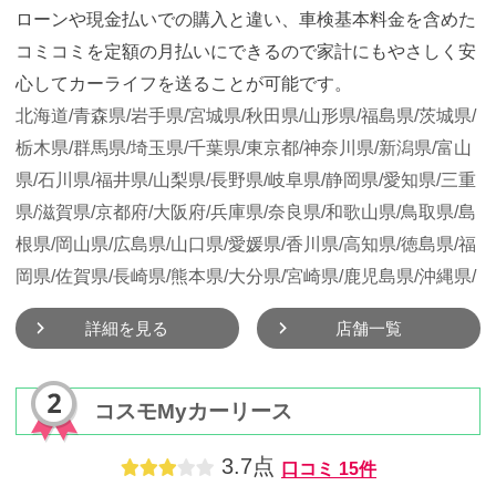
ローンや現金払いでの購入と違い、車検基本料金を含めた
コミコミを定額の月払いにできるので家計にもやさしく安
心してカーライフを送ることが可能です。
北海道/
青森県/
岩手県/
宮城県/
秋田県/
山形県/
福島県/
茨城県/
栃木県/
群馬県/
埼玉県/
千葉県/
東京都/
神奈川県/
新潟県/
富山
県/
石川県/
福井県/
山梨県/
長野県/
岐阜県/
静岡県/
愛知県/
三重
県/
滋賀県/
京都府/
大阪府/
兵庫県/
奈良県/
和歌山県/
鳥取県/
島
根県/
岡山県/
広島県/
山口県/
愛媛県/
香川県/
高知県/
徳島県/
福
岡県/
佐賀県/
長崎県/
熊本県/
大分県/
宮崎県/
鹿児島県/
沖縄県/
詳細を見る
店舗一覧
コスモMyカーリース
3.7点
口コミ
15件