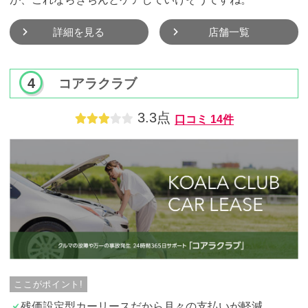
詳細を見る
店舗一覧
コアラクラブ
3.3点
口コミ
14件
ここがポイント!
残価設定型カーリースだから月々の支払いが軽減