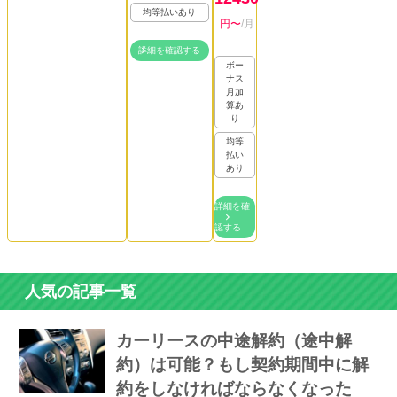
均等払いあり
円〜
/月
詳細を確認する
ボー
ナス
月加
算あ
り
均等
払い
あり
詳細を確
認する
人気の記事一覧
カーリースの中途解約（途中解
約）は可能？もし契約期間中に解
約をしなければならなくなった