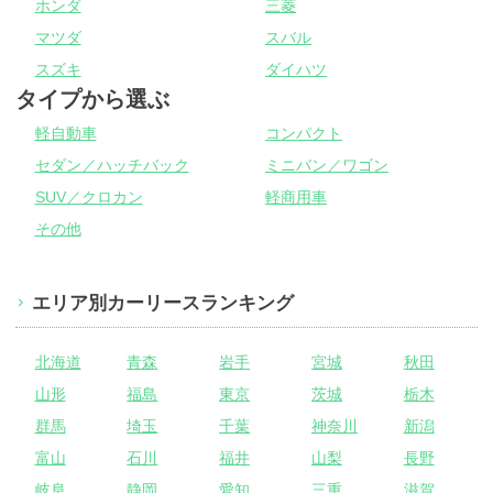
ホンダ
三菱
マツダ
スバル
スズキ
ダイハツ
タイプから選ぶ
軽自動車
コンパクト
セダン／ハッチバック
ミニバン／ワゴン
SUV／クロカン
軽商用車
その他
エリア別カーリースランキング
北海道
青森
岩手
宮城
秋田
山形
福島
東京
茨城
栃木
群馬
埼玉
千葉
神奈川
新潟
富山
石川
福井
山梨
長野
岐阜
静岡
愛知
三重
滋賀