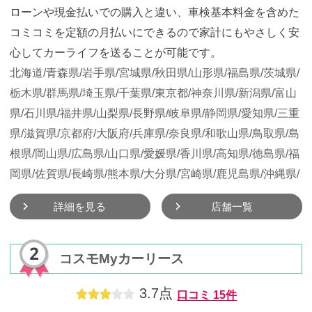
ローンや現金払いでの購入と違い、車検基本料金を含めた
コミコミを定額の月払いにできるので家計にもやさしく安
心してカーライフを送ることが可能です。
北海道/
青森県/
岩手県/
宮城県/
秋田県/
山形県/
福島県/
茨城県/
栃木県/
群馬県/
埼玉県/
千葉県/
東京都/
神奈川県/
新潟県/
富山
県/
石川県/
福井県/
山梨県/
長野県/
岐阜県/
静岡県/
愛知県/
三重
県/
滋賀県/
京都府/
大阪府/
兵庫県/
奈良県/
和歌山県/
鳥取県/
島
根県/
岡山県/
広島県/
山口県/
愛媛県/
香川県/
高知県/
徳島県/
福
岡県/
佐賀県/
長崎県/
熊本県/
大分県/
宮崎県/
鹿児島県/
沖縄県/
詳細を見る
店舗一覧
コスモMyカーリース
3.7点
口コミ
15件