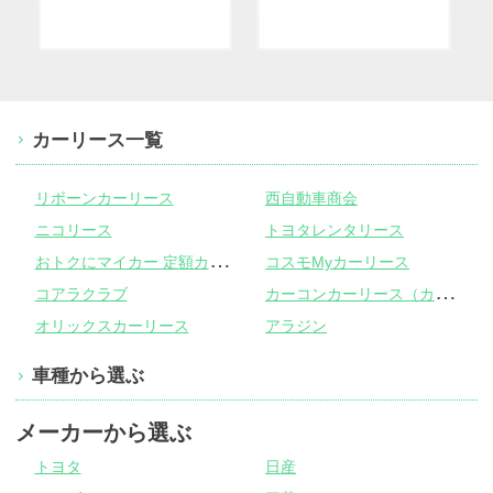
カーリース一覧
リボーンカーリース
西自動車商会
ニコリース
トヨタレンタリース
お
トクにマイカー 定額カルモくん
コスモMyカーリース
カ
ーコンカーリース（カーコンビニ倶楽部）
コアラクラブ
オリックスカーリース
アラジン
車種から選ぶ
メーカーから選ぶ
トヨタ
日産