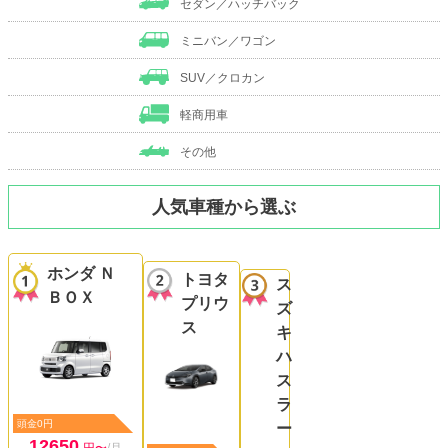
セダン／ハッチバック
ミニバン／ワゴン
SUV／クロカン
軽商用車
その他
人気車種から選ぶ
ホンダ Ｎ
トヨタ
ス
ＢＯＸ
プリウ
ズ
ス
キ
ハ
ス
ラ
頭金0円
ー
12650