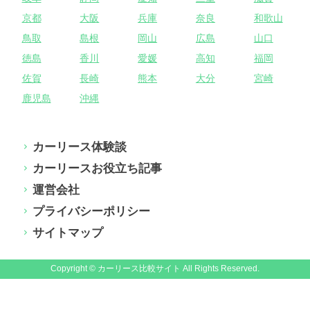
京都
大阪
兵庫
奈良
和歌山
鳥取
島根
岡山
広島
山口
徳島
香川
愛媛
高知
福岡
佐賀
長崎
熊本
大分
宮崎
鹿児島
沖縄
カーリース体験談
カーリースお役立ち記事
運営会社
プライバシーポリシー
サイトマップ
Copyright © カーリース比較サイト All Rights Reserved.