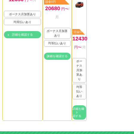
円〜
/月
頭金0円
20680
円〜
/
ボーナス月加算あり
月
均等払いあり
ボーナス月加算
頭金0円
詳細を確認する
あり
12430
均等払いあり
円〜
/月
詳細を確認する
ボー
ナス
月加
算あ
り
均等
払い
あり
詳細を確
認する