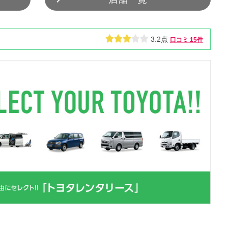
3.2点
口コミ
15件