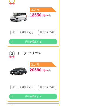
頭金0円
12650
円〜
/月
ボーナス月加算あり
均等払いあり
詳細を確認する
トヨタ プリウス
頭金0円
20680
円〜
/月
ボーナス月加算あり
均等払いあり
詳細を確認する