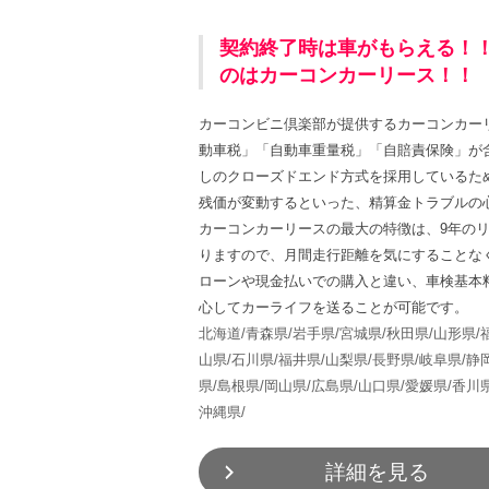
契約終了時は車がもらえる！
のはカーコンカーリース！！
カーコンビニ倶楽部が提供するカーコンカー
動車税」「自動車重量税」「自賠責保険」が
しのクローズドエンド方式を採用しているた
残価が変動するといった、精算金トラブルの
カーコンカーリースの最大の特徴は、9年の
りますので、月間走行距離を気にすることな
ローンや現金払いでの購入と違い、車検基本
心してカーライフを送ることが可能です。
北海道/
青森県/
岩手県/
宮城県/
秋田県/
山形県/
山県/
石川県/
福井県/
山梨県/
長野県/
岐阜県/
静
県/
島根県/
岡山県/
広島県/
山口県/
愛媛県/
香川県
沖縄県/
詳細を見る