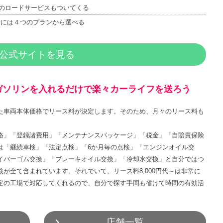
5日のロードサービスもついてくる
時には４つのプランから選べる
公式サイトを見る
ガソリンを入れるだけで楽々カーライフを送ろう
た車両本体価格でリース料が決定します。そのため、月々のリース料も
格」「登録諸費用」「メンテナンスパッケージ」「税金」「自賠責保険
は「継続車検」「法定点検」「6か月毎の点検」「エンジンオイル交
イパーゴム交換」「ブレーキオイル交換」「冷却水交換」と自分ではつ
が全て含まれています。それでいて、リース料8,000円代～は非常に
定の工場で対応してくれるので、自分で探す手間も省けて時間の有効活
店舗一覧