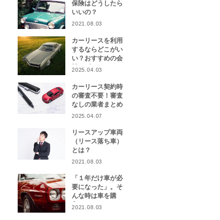
保険はどうしたら
いいの？
2021.08.03
カーリースを利用
するならどこがい
い？おすすめの会
社をピックアッ
2025.04.03
プ！
カーリース契約時
の審査不要！審査
なしの業者まとめ
2025.04.07
リースアップ車両
（リース落ち車）
とは？
2021.08.03
「１年だけ車が必
要になった」。そ
んな時は車を購
入？カーリース？
2021.08.03