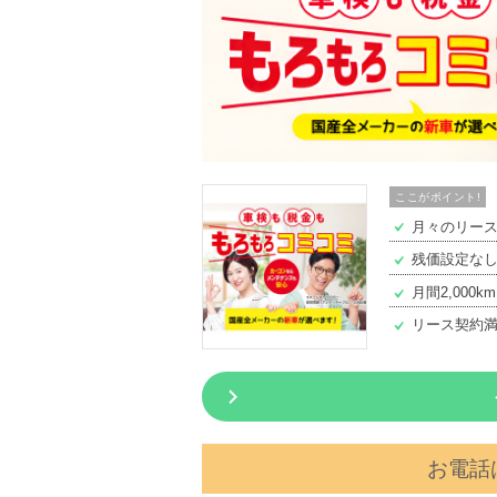
ここがポイント!
月々のリー
残価設定な
月間2,000
リース契約
お電話は