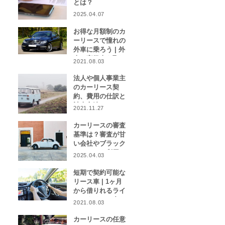
とは？
2025.04.07
お得な月額制のカ
ーリースで憧れの
外車に乗ろう | 外
車や高級車を取り
2021.08.03
扱うカーリース業
者をご紹介！
法人や個人事業主
のカーリース契
約、費用の仕訳と
計上方法は？
2021.11.27
カーリースの審査
基準は？審査が甘
い会社やブラック
リストでも利用で
2025.04.03
きる会社はある？
短期で契約可能な
リース車 | 1ヶ月
から借りれるライ
フスタイルに合わ
2021.08.03
せたカーリース特
集
カーリースの任意