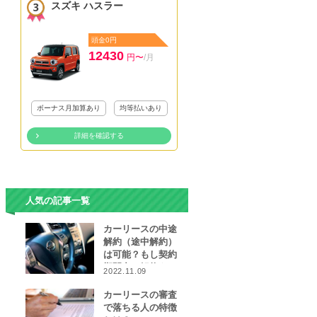
スズキ ハスラー
頭金0円
12430
円〜
/月
ボーナス月加算あり
均等払いあり
詳細を確認する
人気の記事一覧
カーリースの中途
解約（途中解約）
は可能？もし契約
期間中に解約をし
2022.11.09
なければならなく
なったら…
カーリースの審査
で落ちる人の特徴