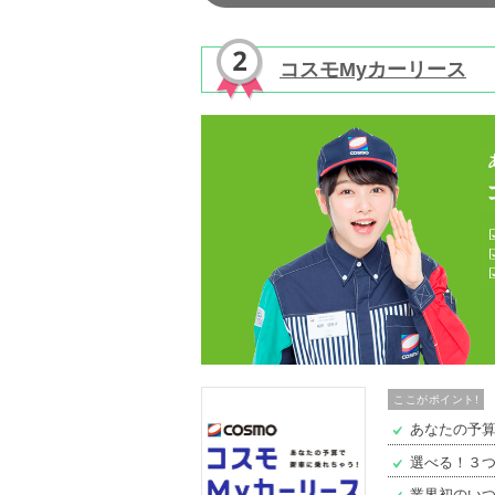
コスモMyカーリース
ここがポイント!
あなたの予
選べる！３
業界初のい