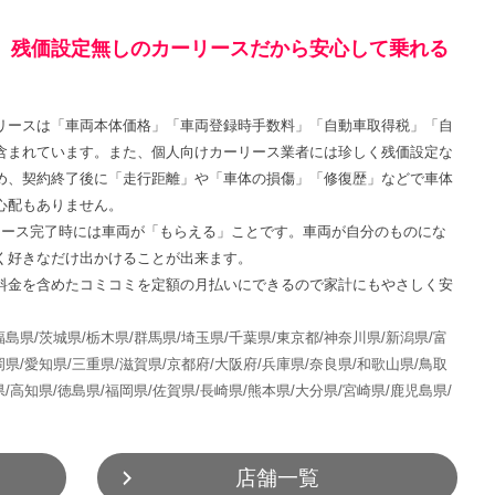
！ 残価設定無しのカーリースだから安心して乗れる
リースは「車両本体価格」「車両登録時手数料」「自動車取得税」「自
含まれています。また、個人向けカーリース業者には珍しく残価設定な
め、契約終了後に「走行距離」や「車体の損傷」「修復歴」などで車体
心配もありません。
リース完了時には車両が「もらえる」ことです。車両が自分のものにな
く好きなだけ出かけることが出来ます。
料金を含めたコミコミを定額の月払いにできるので家計にもやさしく安
福島県/
茨城県/
栃木県/
群馬県/
埼玉県/
千葉県/
東京都/
神奈川県/
新潟県/
富
岡県/
愛知県/
三重県/
滋賀県/
京都府/
大阪府/
兵庫県/
奈良県/
和歌山県/
鳥取
/
高知県/
徳島県/
福岡県/
佐賀県/
長崎県/
熊本県/
大分県/
宮崎県/
鹿児島県/
店舗一覧