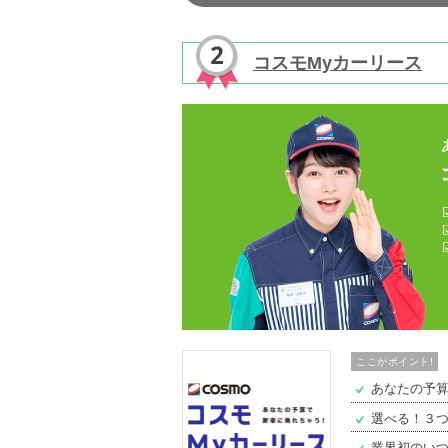
コスモMyカーリース
ここがポイント!
あなたの予
選べる！３
業界初のい