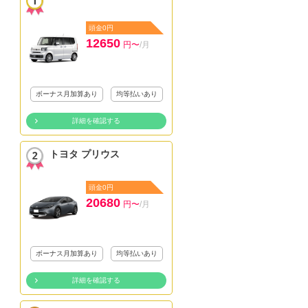
頭金0円
12650
円〜
/月
ボーナス月加算あり
均等払いあり
詳細を確認する
トヨタ プリウス
頭金0円
20680
円〜
/月
ボーナス月加算あり
均等払いあり
詳細を確認する