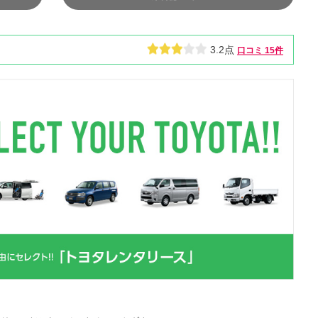
3.2点
口コミ
15件