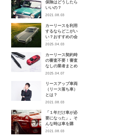
保険はどうしたら
いいの？
2021.08.03
カーリースを利用
するならどこがい
い？おすすめの会
社をピックアッ
2025.04.03
プ！
カーリース契約時
の審査不要！審査
なしの業者まとめ
2025.04.07
リースアップ車両
（リース落ち車）
とは？
2021.08.03
「１年だけ車が必
要になった」。そ
んな時は車を購
入？カーリース？
2021.08.03