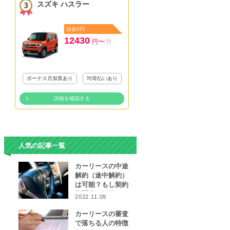
スズキ ハスラー
頭金0円
12430
円〜
/月
ボーナス月加算あり
均等払いあり
詳細を確認する
人気の記事一覧
カーリースの中途
解約（途中解約）
は可能？もし契約
期間中に解約をし
2022.11.09
なければならなく
なったら…
カーリースの審査
で落ちる人の特徴