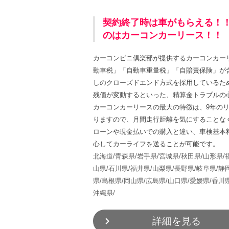
契約終了時は車がもらえる！
のはカーコンカーリース！！
カーコンビニ倶楽部が提供するカーコンカー
動車税」「自動車重量税」「自賠責保険」が
しのクローズドエンド方式を採用しているた
残価が変動するといった、精算金トラブルの
カーコンカーリースの最大の特徴は、9年の
りますので、月間走行距離を気にすることな
ローンや現金払いでの購入と違い、車検基本
心してカーライフを送ることが可能です。
北海道/
青森県/
岩手県/
宮城県/
秋田県/
山形県/
山県/
石川県/
福井県/
山梨県/
長野県/
岐阜県/
静
県/
島根県/
岡山県/
広島県/
山口県/
愛媛県/
香川県
沖縄県/
詳細を見る