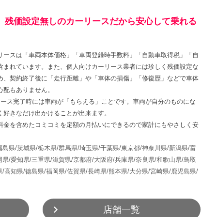
！ 残価設定無しのカーリースだから安心して乗れる
リースは「車両本体価格」「車両登録時手数料」「自動車取得税」「自
含まれています。また、個人向けカーリース業者には珍しく残価設定な
め、契約終了後に「走行距離」や「車体の損傷」「修復歴」などで車体
心配もありません。
リース完了時には車両が「もらえる」ことです。車両が自分のものにな
く好きなだけ出かけることが出来ます。
料金を含めたコミコミを定額の月払いにできるので家計にもやさしく安
福島県/
茨城県/
栃木県/
群馬県/
埼玉県/
千葉県/
東京都/
神奈川県/
新潟県/
富
岡県/
愛知県/
三重県/
滋賀県/
京都府/
大阪府/
兵庫県/
奈良県/
和歌山県/
鳥取
/
高知県/
徳島県/
福岡県/
佐賀県/
長崎県/
熊本県/
大分県/
宮崎県/
鹿児島県/
店舗一覧