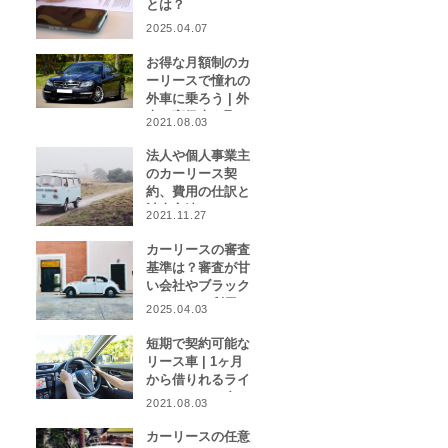
とは？
2025.04.07
お得な月額制のカ
ーリースで憧れの
外車に乗ろう | 外
車や高級車を取り
2021.08.03
扱うカーリース業
者をご紹介！
法人や個人事業主
のカーリース契
約、費用の仕訳と
計上方法は？
2021.11.27
カーリースの審査
基準は？審査が甘
い会社やブラック
リストでも利用で
2025.04.03
きる会社はある？
短期で契約可能な
リース車 | 1ヶ月
から借りれるライ
フスタイルに合わ
2021.08.03
せたカーリース特
集
カーリースの任意