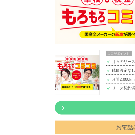
ここがポイント!
月々のリー
残価設定な
月間2,000
リース契約
お電話は