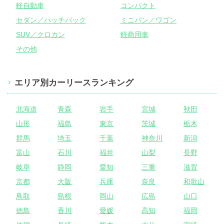
軽自動車
コンパクト
セダン／ハッチバック
ミニバン／ワゴン
SUV／クロカン
軽商用車
その他
エリア別カーリースランキング
北海道
青森
岩手
宮城
秋田
山形
福島
東京
茨城
栃木
群馬
埼玉
千葉
神奈川
新潟
富山
石川
福井
山梨
長野
岐阜
静岡
愛知
三重
滋賀
京都
大阪
兵庫
奈良
和歌山
鳥取
島根
岡山
広島
山口
徳島
香川
愛媛
高知
福岡