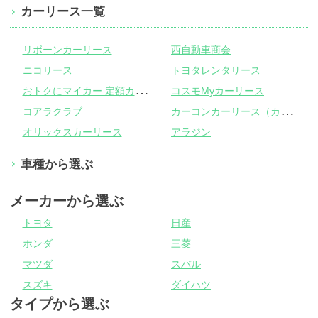
カーリース一覧
リボーンカーリース
西自動車商会
ニコリース
トヨタレンタリース
お
トクにマイカー 定額カルモくん
コスモMyカーリース
カ
ーコンカーリース（カーコンビニ倶楽部）
コアラクラブ
オリックスカーリース
アラジン
車種から選ぶ
メーカーから選ぶ
トヨタ
日産
ホンダ
三菱
マツダ
スバル
スズキ
ダイハツ
タイプから選ぶ