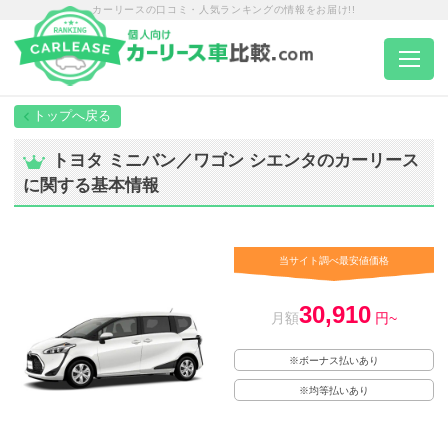
カーリースの口コミ・人気ランキングの情報をお届け!!
トップページ
トヨタ ミニバン／ワゴン シエンタのカーリース
に関する基本情報
カーリース一覧
エリア別ランキング
当サイト調べ最安値価格
30,910
エリア別店舗一覧
月額
円~
※ボーナス払いあり
車種から選ぶ
※均等払いあり