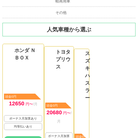
軽商用車
その他
人気車種から選ぶ
ホンダ Ｎ
トヨタ
ス
ＢＯＸ
プリウ
ズ
ス
キ
ハ
ス
ラ
頭金0円
ー
12650
円〜
/月
頭金0円
20680
円〜
/
ボーナス月加算あり
月
均等払いあり
ボーナス月加算
頭金0円