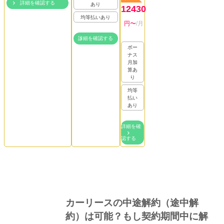
詳細を確認する
あり
12430
均等払いあり
円〜
/月
詳細を確認する
ボー
ナス
月加
算あ
り
均等
払い
あり
詳細を確
認する
人気の記事一覧
カーリースの中途解約（途中解
約）は可能？もし契約期間中に解