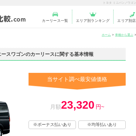
トヨタ ミニバン／ワゴ
カーリース一覧
エリア別ランキング
エリア別店
ホーム
車種から選ぶ
イエースワゴンのカーリースに関する基本情報
当サイト調べ最安値価格
23,320
月額
円~
※ボーナス払いあり
※均等払いあり