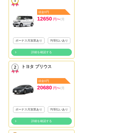
頭金0円
12650
円〜
/月
ボーナス月加算あり
均等払いあり
詳細を確認する
トヨタ プリウス
頭金0円
20680
円〜
/月
ボーナス月加算あり
均等払いあり
詳細を確認する