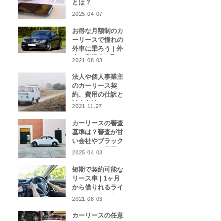
とは？
2025.04.07
お得な月額制のカ
ーリースで憧れの
外車に乗ろう | 外
車や高級車を取り
2021.08.03
扱うカーリース業
者をご紹介！
法人や個人事業主
のカーリース契
約、費用の仕訳と
計上方法は？
2021.11.27
カーリースの審査
基準は？審査が甘
い会社やブラック
リストでも利用で
2025.04.03
きる会社はある？
短期で契約可能な
リース車 | 1ヶ月
から借りれるライ
フスタイルに合わ
2021.08.03
せたカーリース特
集
カーリースの任意