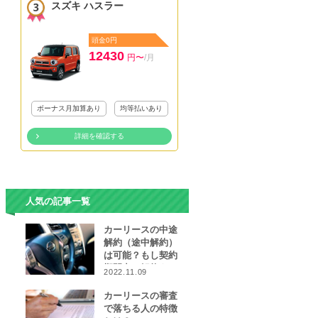
スズキ ハスラー
頭金0円
12430
円〜
/月
ボーナス月加算あり
均等払いあり
詳細を確認する
人気の記事一覧
カーリースの中途
解約（途中解約）
は可能？もし契約
期間中に解約をし
2022.11.09
なければならなく
なったら…
カーリースの審査
で落ちる人の特徴