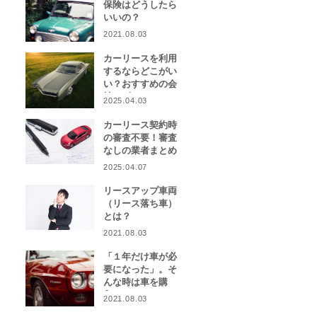
保険はどうしたら
いいの？
2021.08.03
カーリースを利用
するならどこがい
い？おすすめの会
社をピックアッ
2025.04.03
プ！
カーリース契約時
の審査不要！審査
なしの業者まとめ
2025.04.07
リースアップ車両
（リース落ち車）
とは？
2021.08.03
「１年だけ車が必
要になった」。そ
んな時は車を購
入？カーリース？
2021.08.03