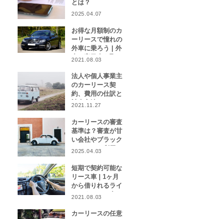
とは？
2025.04.07
お得な月額制のカ
ーリースで憧れの
外車に乗ろう | 外
車や高級車を取り
2021.08.03
扱うカーリース業
者をご紹介！
法人や個人事業主
のカーリース契
約、費用の仕訳と
計上方法は？
2021.11.27
カーリースの審査
基準は？審査が甘
い会社やブラック
リストでも利用で
2025.04.03
きる会社はある？
短期で契約可能な
リース車 | 1ヶ月
から借りれるライ
フスタイルに合わ
2021.08.03
せたカーリース特
集
カーリースの任意