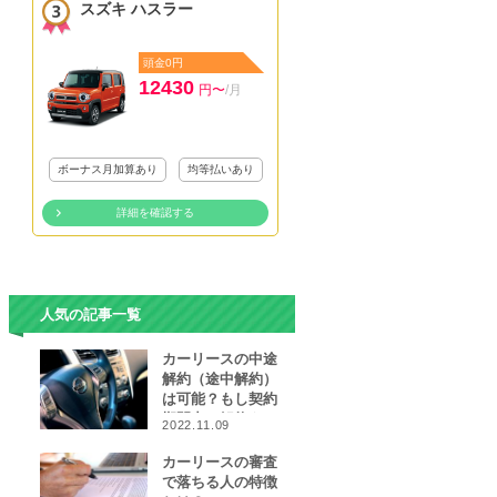
スズキ ハスラー
頭金0円
12430
円〜
/月
ボーナス月加算あり
均等払いあり
詳細を確認する
人気の記事一覧
カーリースの中途
解約（途中解約）
は可能？もし契約
期間中に解約をし
2022.11.09
なければならなく
なったら…
カーリースの審査
で落ちる人の特徴