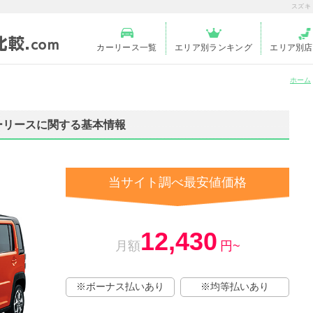
スズキ
カーリース一覧
エリア別ランキング
エリア別店
ホーム
ーリースに関する基本情報
当サイト調べ最安値価格
12,430
月額
円~
※ボーナス払いあり
※均等払いあり