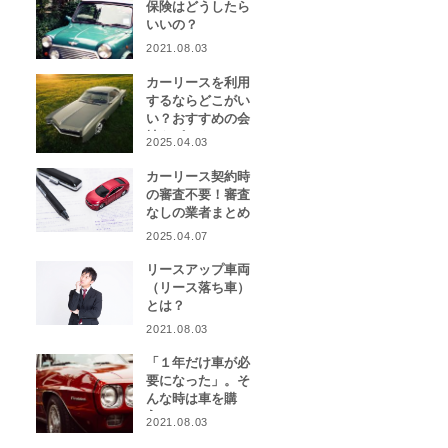
保険はどうしたら
いいの？
2021.08.03
カーリースを利用
するならどこがい
い？おすすめの会
社をピックアッ
2025.04.03
プ！
カーリース契約時
の審査不要！審査
なしの業者まとめ
2025.04.07
リースアップ車両
（リース落ち車）
とは？
2021.08.03
「１年だけ車が必
要になった」。そ
んな時は車を購
入？カーリース？
2021.08.03