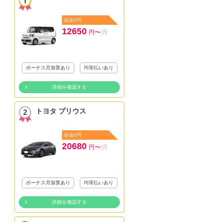
頭金0円
12650
円〜
/月
ボーナス月加算あり
均等払いあり
詳細を確認する
トヨタ プリウス
頭金0円
20680
円〜
/月
ボーナス月加算あり
均等払いあり
詳細を確認する