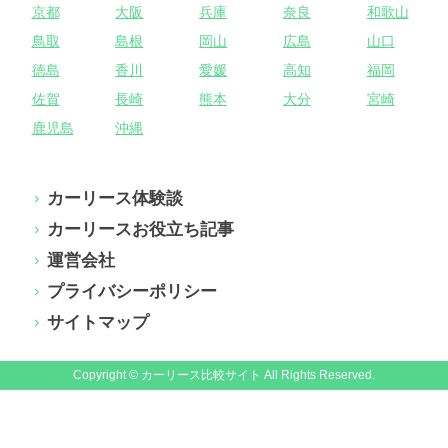
京都
大阪
兵庫
奈良
和歌山
鳥取
島根
岡山
広島
山口
徳島
香川
愛媛
高知
福岡
佐賀
長崎
熊本
大分
宮崎
鹿児島
沖縄
カーリース体験談
カーリースお役立ち記事
運営会社
プライバシーポリシー
サイトマップ
Copyright © カーリース比較サイト All Rights Reserved.