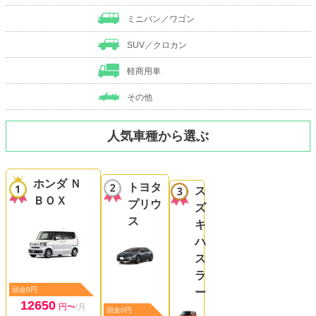
ミニバン／ワゴン
SUV／クロカン
軽商用車
その他
人気車種から選ぶ
ホンダ Ｎ
トヨタ
ス
ＢＯＸ
プリウ
ズ
ス
キ
ハ
ス
ラ
頭金0円
ー
12650
円〜
/月
頭金0円