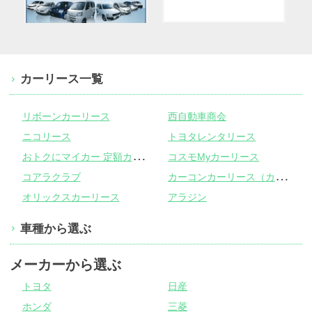
カーリース一覧
リボーンカーリース
西自動車商会
ニコリース
トヨタレンタリース
お
トクにマイカー 定額カルモくん
コスモMyカーリース
カ
ーコンカーリース（カーコンビニ倶楽部）
コアラクラブ
オリックスカーリース
アラジン
車種から選ぶ
メーカーから選ぶ
トヨタ
日産
ホンダ
三菱