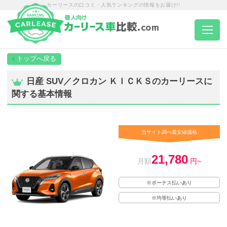
カーリースの口コミ・人気ランキングの情報をお届け!!
トップページ
日産 SUV／クロカン ＫＩＣＫＳのカーリースに
関する基本情報
カーリース一覧
エリア別ランキング
当サイト調べ最安値価格
21,780
エリア別店舗一覧
月額
円~
※ボーナス払いあり
車種から選ぶ
※均等払いあり