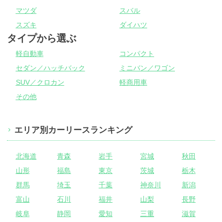
マツダ
スバル
スズキ
ダイハツ
タイプから選ぶ
軽自動車
コンパクト
セダン／ハッチバック
ミニバン／ワゴン
SUV／クロカン
軽商用車
その他
エリア別カーリースランキング
北海道
青森
岩手
宮城
秋田
山形
福島
東京
茨城
栃木
群馬
埼玉
千葉
神奈川
新潟
富山
石川
福井
山梨
長野
岐阜
静岡
愛知
三重
滋賀