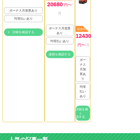
20680
円〜
/
ボーナス月加算あり
月
均等払いあり
ボーナス月加算
頭金0円
詳細を確認する
あり
12430
均等払いあり
円〜
/月
詳細を確認する
ボー
ナス
月加
算あ
り
均等
払い
あり
詳細を確
認する
人気の記事一覧