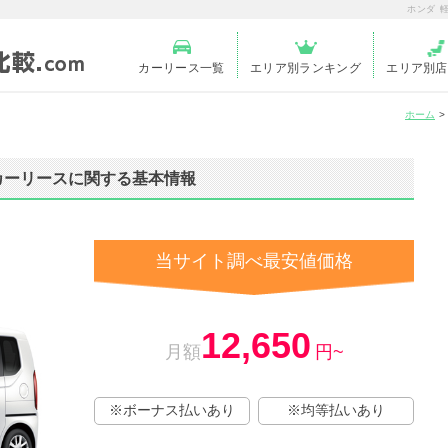
ホンダ 
カーリース一覧
エリア別ランキング
エリア別店
ホーム
カーリースに関する基本情報
当サイト調べ最安値価格
12,650
月額
円~
※ボーナス払いあり
※均等払いあり