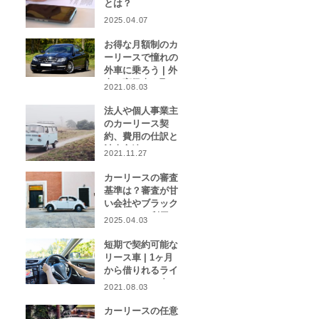
とは？
2025.04.07
お得な月額制のカ
ーリースで憧れの
外車に乗ろう | 外
車や高級車を取り
2021.08.03
扱うカーリース業
者をご紹介！
法人や個人事業主
のカーリース契
約、費用の仕訳と
計上方法は？
2021.11.27
カーリースの審査
基準は？審査が甘
い会社やブラック
リストでも利用で
2025.04.03
きる会社はある？
短期で契約可能な
リース車 | 1ヶ月
から借りれるライ
フスタイルに合わ
2021.08.03
せたカーリース特
集
カーリースの任意