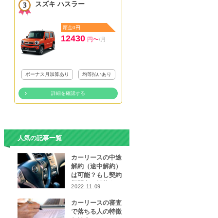
スズキ ハスラー
頭金0円
12430
円〜
/月
ボーナス月加算あり
均等払いあり
詳細を確認する
人気の記事一覧
カーリースの中途
解約（途中解約）
は可能？もし契約
期間中に解約をし
2022.11.09
なければならなく
なったら…
カーリースの審査
で落ちる人の特徴