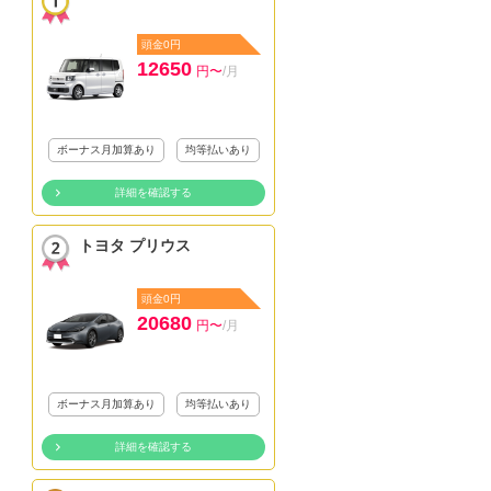
頭金0円
12650
円〜
/月
ボーナス月加算あり
均等払いあり
詳細を確認する
トヨタ プリウス
頭金0円
20680
円〜
/月
ボーナス月加算あり
均等払いあり
詳細を確認する