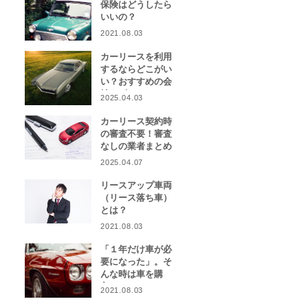
保険はどうしたら
いいの？
2021.08.03
カーリースを利用
するならどこがい
い？おすすめの会
社をピックアッ
2025.04.03
プ！
カーリース契約時
の審査不要！審査
なしの業者まとめ
2025.04.07
リースアップ車両
（リース落ち車）
とは？
2021.08.03
「１年だけ車が必
要になった」。そ
んな時は車を購
入？カーリース？
2021.08.03