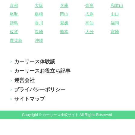
京都
大阪
兵庫
奈良
和歌山
鳥取
島根
岡山
広島
山口
徳島
香川
愛媛
高知
福岡
佐賀
長崎
熊本
大分
宮崎
鹿児島
沖縄
カーリース体験談
カーリースお役立ち記事
運営会社
プライバシーポリシー
サイトマップ
Copyright © カーリース比較サイト All Rights Reserved.