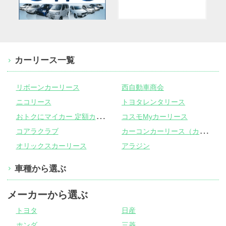
カーリース一覧
リボーンカーリース
西自動車商会
ニコリース
トヨタレンタリース
お
トクにマイカー 定額カルモくん
コスモMyカーリース
カ
ーコンカーリース（カーコンビニ倶楽部）
コアラクラブ
オリックスカーリース
アラジン
車種から選ぶ
メーカーから選ぶ
トヨタ
日産
ホンダ
三菱