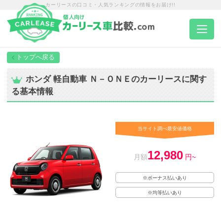
カーリースの口コミ・人気ランキングの情報をお届け!!
トップページ
ホンダ 軽自動車 Ｎ－ＯＮＥのカーリースに関す
る基本情報
カーリース一覧
エリア別ランキング
当サイト調べ最安値価格
12,980
エリア別店舗一覧
月額
円~
※ボーナス払いあり
車種から選ぶ
※均等払いあり