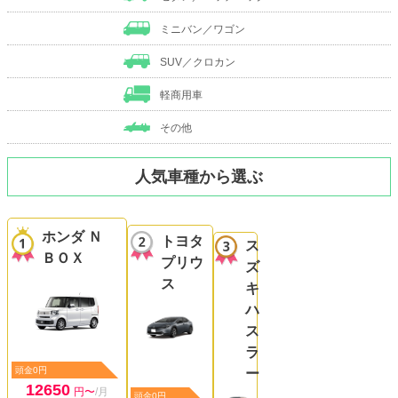
ミニバン／ワゴン
SUV／クロカン
軽商用車
その他
人気車種から選ぶ
ホンダ Ｎ
トヨタ
ス
ＢＯＸ
プリウ
ズ
ス
キ
ハ
ス
ラ
頭金0円
ー
12650
円〜
/月
頭金0円