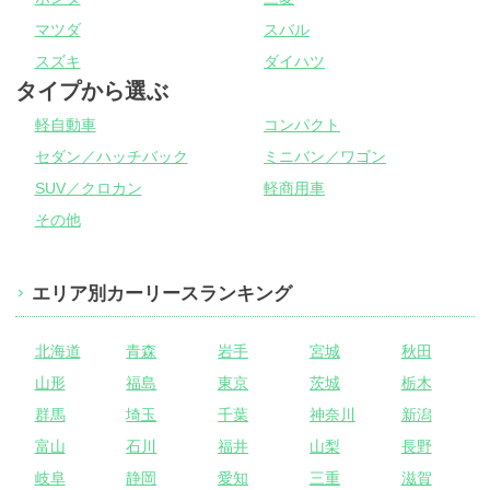
マツダ
スバル
スズキ
ダイハツ
タイプから選ぶ
軽自動車
コンパクト
セダン／ハッチバック
ミニバン／ワゴン
SUV／クロカン
軽商用車
その他
エリア別カーリースランキング
北海道
青森
岩手
宮城
秋田
山形
福島
東京
茨城
栃木
群馬
埼玉
千葉
神奈川
新潟
富山
石川
福井
山梨
長野
岐阜
静岡
愛知
三重
滋賀