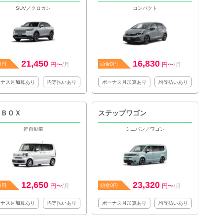
SUV／クロカン
コンパクト
21,450
16,830
0円
円〜
/月
頭金0円
円〜
/月
ーナス月加算あり
均等払いあり
ボーナス月加算あり
均等払いあり
 ＢＯＸ
ステップワゴン
軽自動車
ミニバン／ワゴン
12,650
23,320
0円
円〜
/月
頭金0円
円〜
/月
ーナス月加算あり
均等払いあり
ボーナス月加算あり
均等払いあり