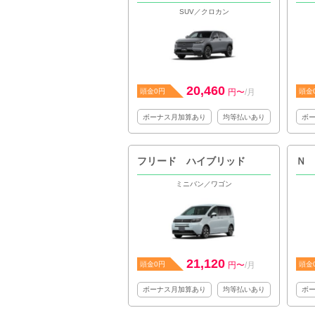
SUV／クロカン
20,460
頭金0円
円〜
/月
頭金
ボーナス月加算あり
均等払いあり
ボ
フリード ハイブリッド
Ｎ
ミニバン／ワゴン
21,120
頭金0円
円〜
/月
頭金
ボーナス月加算あり
均等払いあり
ボ