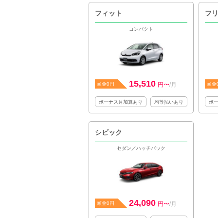
フィット
フ
コンパクト
15,510
頭金0円
円〜
/月
頭金
ボーナス月加算あり
均等払いあり
ボ
シビック
セダン／ハッチバック
24,090
頭金0円
円〜
/月