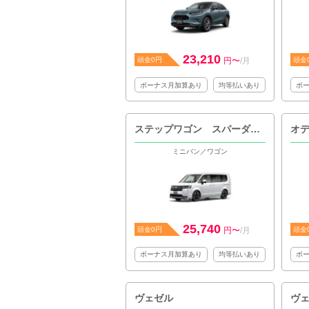
23,210
頭金0円
円〜
/月
頭金
ボーナス月加算あり
均等払いあり
ボ
ステップワゴン スパーダ ハイブリッド
オ
ミニバン／ワゴン
25,740
頭金0円
円〜
/月
頭金
ボーナス月加算あり
均等払いあり
ボ
ヴェゼル
ヴ