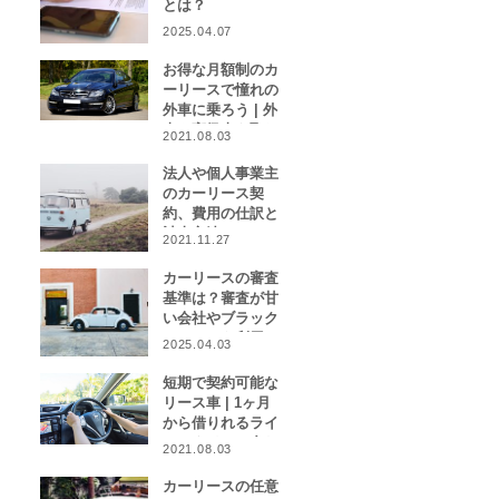
とは？
2025.04.07
お得な月額制のカ
ーリースで憧れの
外車に乗ろう | 外
車や高級車を取り
2021.08.03
扱うカーリース業
者をご紹介！
法人や個人事業主
のカーリース契
約、費用の仕訳と
計上方法は？
2021.11.27
カーリースの審査
基準は？審査が甘
い会社やブラック
リストでも利用で
2025.04.03
きる会社はある？
短期で契約可能な
リース車 | 1ヶ月
から借りれるライ
フスタイルに合わ
2021.08.03
せたカーリース特
集
カーリースの任意