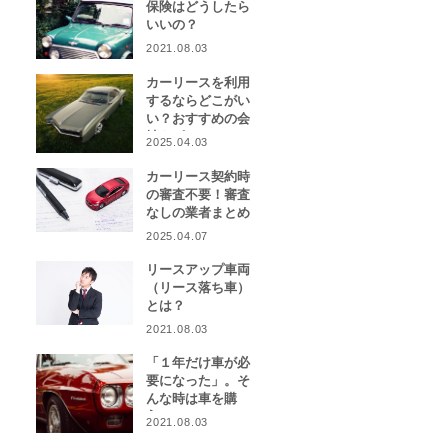
保険はどうしたら
いいの？
2021.08.03
カーリースを利用
するならどこがい
い？おすすめの会
社をピックアッ
2025.04.03
プ！
カーリース契約時
の審査不要！審査
なしの業者まとめ
2025.04.07
リースアップ車両
（リース落ち車）
とは？
2021.08.03
「１年だけ車が必
要になった」。そ
んな時は車を購
入？カーリース？
2021.08.03