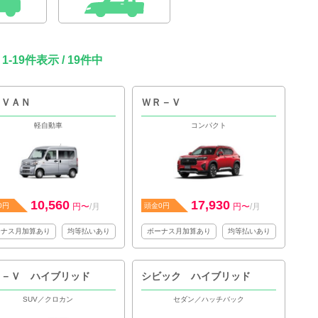
1-19件表示 / 19件中
－ＶＡＮ
ＷＲ－Ｖ
軽自動車
コンパクト
10,560
17,930
0円
円〜
/月
頭金0円
円〜
/月
ーナス月加算あり
均等払いあり
ボーナス月加算あり
均等払いあり
Ｒ－Ｖ ハイブリッド
シビック ハイブリッド
SUV／クロカン
セダン／ハッチバック