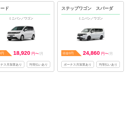
リード
ステップワゴン スパーダ
ミニバン／ワゴン
ミニバン／ワゴン
18,920
24,860
0円
円〜
/月
頭金0円
円〜
/月
ーナス月加算あり
均等払いあり
ボーナス月加算あり
均等払いあり