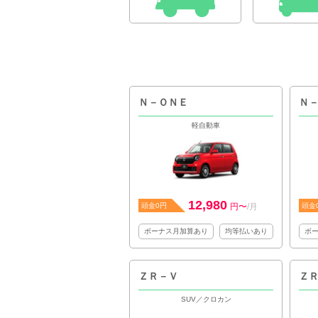
Ｎ－ＯＮＥ
Ｎ
軽自動車
12,980
頭金0円
円〜
/月
頭金
ボーナス月加算あり
均等払いあり
ボ
ＺＲ－Ｖ
Ｚ
SUV／クロカン