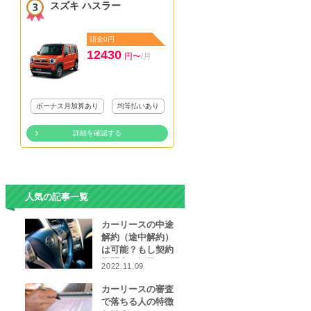
スズキ ハスラー
頭金0円
12430
円〜
/月
ボーナス月加算あり
均等払いあり
詳細を確認する
人気の記事一覧
カーリースの中途
解約（途中解約）
は可能？もし契約
期間中に解約をし
2022.11.09
なければならなく
なったら…
カーリースの審査
で落ちる人の特徴