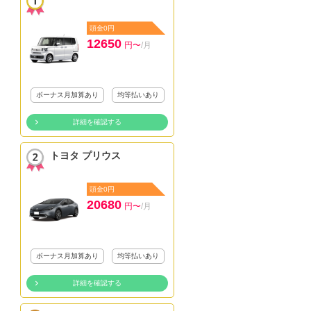
頭金0円
12650
円〜
/月
ボーナス月加算あり
均等払いあり
詳細を確認する
トヨタ プリウス
頭金0円
20680
円〜
/月
ボーナス月加算あり
均等払いあり
詳細を確認する