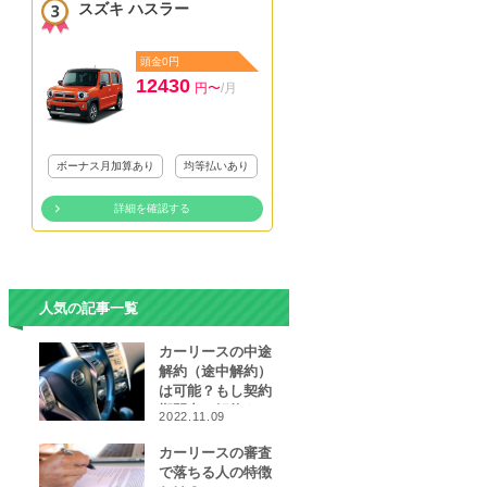
スズキ ハスラー
頭金0円
12430
円〜
/月
ボーナス月加算あり
均等払いあり
詳細を確認する
人気の記事一覧
カーリースの中途
解約（途中解約）
は可能？もし契約
期間中に解約をし
2022.11.09
なければならなく
なったら…
カーリースの審査
で落ちる人の特徴