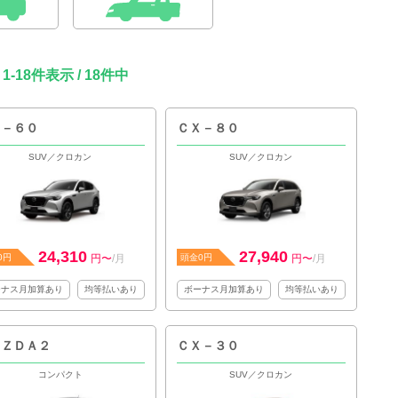
1-18件表示 / 18件中
Ｘ－６０
ＣＸ－８０
SUV／クロカン
SUV／クロカン
24,310
27,940
0円
円〜
/月
頭金0円
円〜
/月
ーナス月加算あり
均等払いあり
ボーナス月加算あり
均等払いあり
ＡＺＤＡ２
ＣＸ－３０
コンパクト
SUV／クロカン