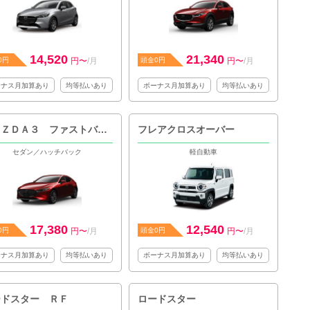
14,520
21,340
0円
円〜
/月
頭金0円
円〜
/月
ーナス月加算あり
均等払いあり
ボーナス月加算あり
均等払いあり
ＭＡＺＤＡ３ ファストバック
フレアクロスオーバー
セダン／ハッチバック
軽自動車
17,380
12,540
0円
円〜
/月
頭金0円
円〜
/月
ーナス月加算あり
均等払いあり
ボーナス月加算あり
均等払いあり
ードスター ＲＦ
ロードスター