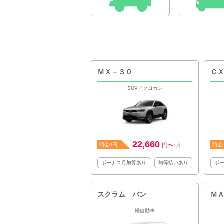
ＭＸ－３０
Ｃ
SUV／クロカン
22,660
頭金0円
円〜
/月
頭金
ボーナス月加算あり
均等払いあり
ボ
スクラム バン
Ｍ
軽自動車