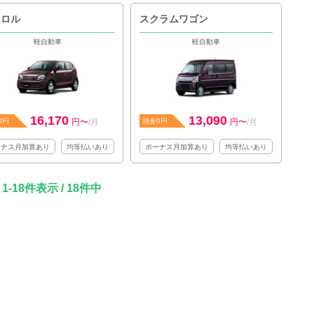
ャロル
スクラムワゴン
軽自動車
軽自動車
16,170
13,090
0円
円〜
/月
頭金0円
円〜
/月
ーナス月加算あり
均等払いあり
ボーナス月加算あり
均等払いあり
1-18件表示 / 18件中