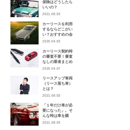
保険はどうしたら
いいの？
2021.08.03
カーリースを利用
するならどこがい
い？おすすめの会
社をピックアッ
2025.04.03
プ！
カーリース契約時
の審査不要！審査
なしの業者まとめ
2025.04.07
リースアップ車両
（リース落ち車）
とは？
2021.08.03
「１年だけ車が必
要になった」。そ
んな時は車を購
入？カーリース？
2021.08.03