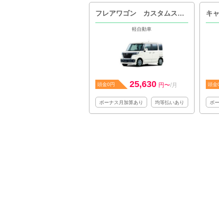
フレアワゴン カスタムスタイル
キ
軽自動車
25,630
頭金0円
円〜
/月
頭金
ボーナス月加算あり
均等払いあり
ボ