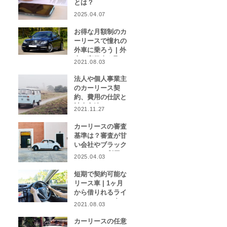
とは？
2025.04.07
お得な月額制のカ
ーリースで憧れの
外車に乗ろう | 外
車や高級車を取り
2021.08.03
扱うカーリース業
者をご紹介！
法人や個人事業主
のカーリース契
約、費用の仕訳と
計上方法は？
2021.11.27
カーリースの審査
基準は？審査が甘
い会社やブラック
リストでも利用で
2025.04.03
きる会社はある？
短期で契約可能な
リース車 | 1ヶ月
から借りれるライ
フスタイルに合わ
2021.08.03
せたカーリース特
集
カーリースの任意