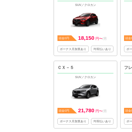
SUV／クロカン
18,150
頭金0円
円〜
/月
頭金
ボーナス月加算あり
均等払いあり
ボ
ＣＸ－５
フ
SUV／クロカン
21,780
頭金0円
円〜
/月
頭金
ボーナス月加算あり
均等払いあり
ボ