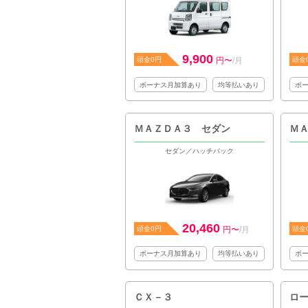
9,900
頭金0円
円〜
/月
頭金
ボーナス月加算あり
均等払いあり
ボ
ＭＡＺＤＡ３ セダン
セダン／ハッチバック
20,460
頭金0円
円〜
/月
頭金
ボーナス月加算あり
均等払いあり
ボ
ＣＸ－３
ロ