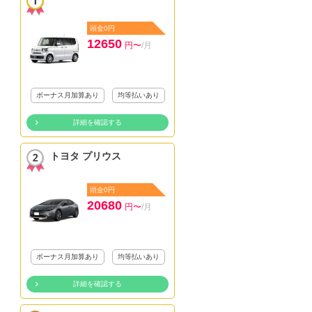
頭金0円
12650
円〜
/月
ボーナス月加算あり
均等払いあり
詳細を確認する
トヨタ プリウス
頭金0円
20680
円〜
/月
ボーナス月加算あり
均等払いあり
詳細を確認する