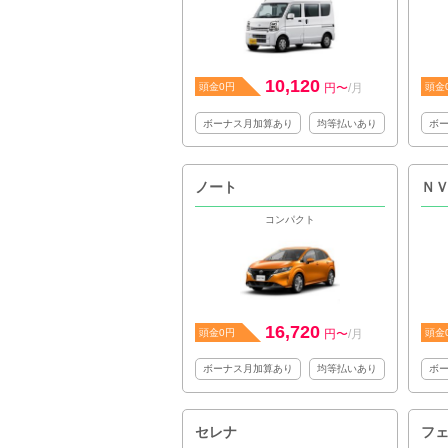
10,120
頭金0円
円〜
/月
頭金
ボーナス月加算あり
均等払いあり
ボ
ノート
Ｎ
コンパクト
16,720
頭金0円
円〜
/月
頭金
ボーナス月加算あり
均等払いあり
ボ
セレナ
フ