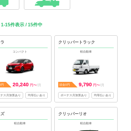
1-15件表示 / 15件中
ーラ
クリッパートラック
コンパクト
軽自動車
20,240
9,790
0円
円〜
/月
頭金0円
円〜
/月
ーナス月加算あり
均等払いあり
ボーナス月加算あり
均等払いあり
イズ
クリッパーリオ
軽自動車
軽自動車