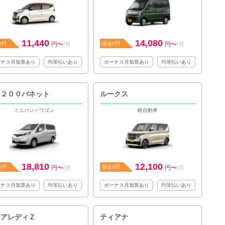
11,440
14,080
0円
円〜
/月
頭金0円
円〜
/月
ーナス月加算あり
均等払いあり
ボーナス月加算あり
均等払いあり
Ｖ２００バネット
ルークス
ミニバン／ワゴン
軽自動車
18,810
12,100
0円
円〜
/月
頭金0円
円〜
/月
ーナス月加算あり
均等払いあり
ボーナス月加算あり
均等払いあり
ェアレディＺ
ティアナ