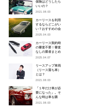
保険はどうしたら
いいの？
2021.08.03
カーリースを利用
するならどこがい
い？おすすめの会
社をピックアッ
2025.04.03
プ！
カーリース契約時
の審査不要！審査
なしの業者まとめ
2025.04.07
リースアップ車両
（リース落ち車）
とは？
2021.08.03
「１年だけ車が必
要になった」。そ
んな時は車を購
入？カーリース？
2021.08.03