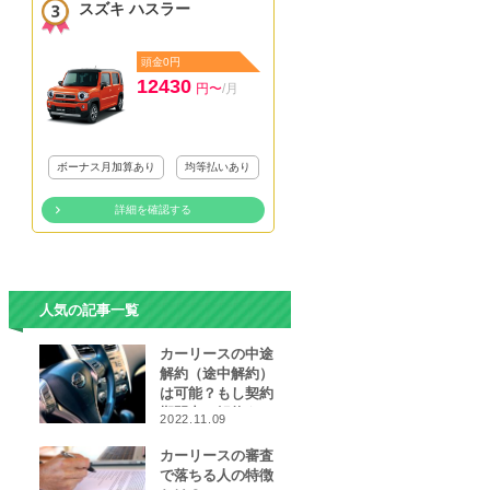
スズキ ハスラー
頭金0円
12430
円〜
/月
ボーナス月加算あり
均等払いあり
詳細を確認する
人気の記事一覧
カーリースの中途
解約（途中解約）
は可能？もし契約
期間中に解約をし
2022.11.09
なければならなく
なったら…
カーリースの審査
で落ちる人の特徴