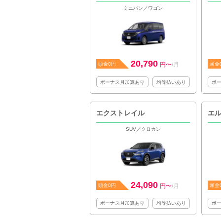
ミニバン／ワゴン
20,790
頭金0円
円〜
/月
頭金
ボーナス月加算あり
均等払いあり
ボ
エクストレイル
エ
SUV／クロカン
24,090
頭金0円
円〜
/月
頭金
ボーナス月加算あり
均等払いあり
ボ