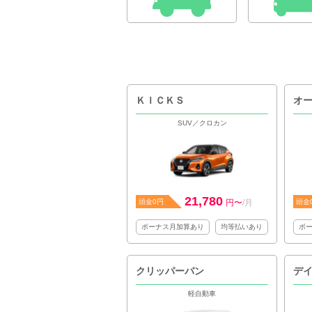
ＫＩＣＫＳ
オ
SUV／クロカン
21,780
頭金0円
円〜
/月
頭金
ボーナス月加算あり
均等払いあり
ボ
クリッパーバン
デ
軽自動車