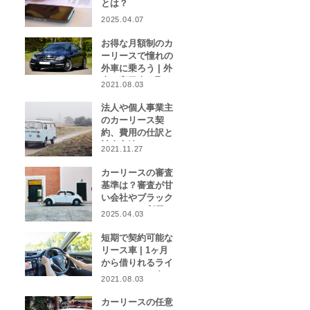
とは？
2025.04.07
お得な月額制のカ
ーリースで憧れの
外車に乗ろう | 外
車や高級車を取り
2021.08.03
扱うカーリース業
者をご紹介！
法人や個人事業主
のカーリース契
約、費用の仕訳と
計上方法は？
2021.11.27
カーリースの審査
基準は？審査が甘
い会社やブラック
リストでも利用で
2025.04.03
きる会社はある？
短期で契約可能な
リース車 | 1ヶ月
から借りれるライ
フスタイルに合わ
2021.08.03
せたカーリース特
集
カーリースの任意