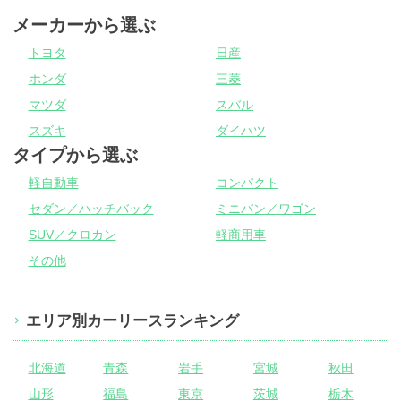
メーカーから選ぶ
トヨタ
日産
ホンダ
三菱
マツダ
スバル
スズキ
ダイハツ
タイプから選ぶ
軽自動車
コンパクト
セダン／ハッチバック
ミニバン／ワゴン
SUV／クロカン
軽商用車
その他
エリア別カーリースランキング
北海道
青森
岩手
宮城
秋田
山形
福島
東京
茨城
栃木