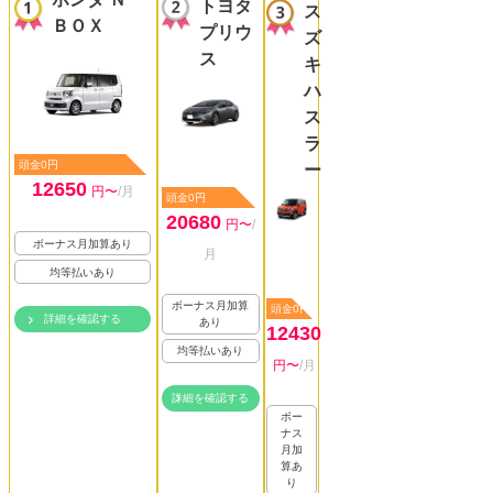
トヨタ
ス
ＢＯＸ
プリウ
ズ
ス
キ
ハ
ス
ラ
頭金0円
ー
12650
円〜
/月
頭金0円
20680
円〜
/
ボーナス月加算あり
月
均等払いあり
ボーナス月加算
頭金0円
詳細を確認する
あり
12430
均等払いあり
円〜
/月
詳細を確認する
ボー
ナス
月加
算あ
り