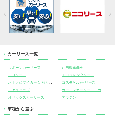
カーリース一覧
リボーンカーリース
西自動車商会
ニコリース
トヨタレンタリース
お
トクにマイカー 定額カルモくん
コスモMyカーリース
カ
ーコンカーリース（カーコンビニ倶楽部）
コアラクラブ
オリックスカーリース
アラジン
車種から選ぶ