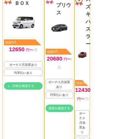
ＢＯＸ
プリウ
ズ
ス
キ
ハ
ス
ラ
頭金0円
ー
12650
円〜
/月
頭金0円
20680
円〜
/
ボーナス月加算あり
月
均等払いあり
ボーナス月加算
頭金0円
詳細を確認する
あり
12430
均等払いあり
円〜
/月
詳細を確認する
ボー
ナス
月加
算あ
り