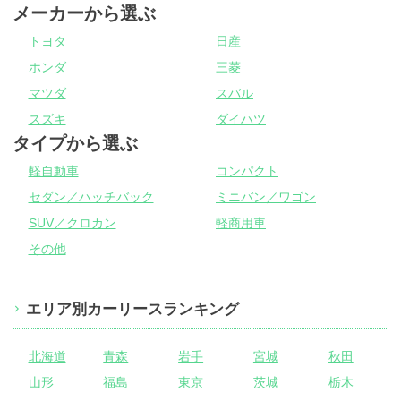
メーカーから選ぶ
トヨタ
日産
ホンダ
三菱
マツダ
スバル
スズキ
ダイハツ
タイプから選ぶ
軽自動車
コンパクト
セダン／ハッチバック
ミニバン／ワゴン
SUV／クロカン
軽商用車
その他
エリア別カーリースランキング
北海道
青森
岩手
宮城
秋田
山形
福島
東京
茨城
栃木