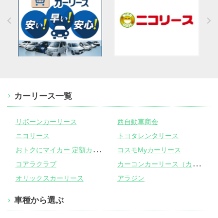
カーリース一覧
リボーンカーリース
西自動車商会
ニコリース
トヨタレンタリース
お
トクにマイカー 定額カルモくん
コスモMyカーリース
カ
ーコンカーリース（カーコンビニ倶楽部）
コアラクラブ
オリックスカーリース
アラジン
車種から選ぶ