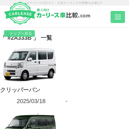
カーリースの口コミ・人気ランキングの情報をお届け!!
トップページ
「 #2A333B 」 一覧
カーリース一覧
エリア別ランキング
クリッパーバン
エリア別店舗一覧
2025/03/18
-
車種から選ぶ