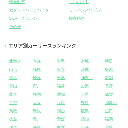
軽自動車
コンパクト
セダン／ハッチバック
ミニバン／ワゴン
SUV／クロカン
軽商用車
その他
エリア別カーリースランキング
北海道
青森
岩手
宮城
秋田
山形
福島
東京
茨城
栃木
群馬
埼玉
千葉
神奈川
新潟
富山
石川
福井
山梨
長野
岐阜
静岡
愛知
三重
滋賀
京都
大阪
兵庫
奈良
和歌山
鳥取
島根
岡山
広島
山口
徳島
香川
愛媛
高知
福岡
佐賀
長崎
熊本
大分
宮崎