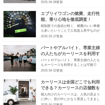
ビスとして知られています。マイカーの
2025.04.08更新
ような感覚でお手頃な料金で車に乗るこ
とができるので、人気を集めているサー
エブリイワゴンの燃費、走行性
ビスです。今回は秋田県で利用できるお
能、乗り心地を徹底調査！
すすめのカーリース業者をご紹介したい
と思います。また、秋田県でカーリース
税制面での負担が軽く、燃費のいい車種
のサービスを利用する際の注意点もまと
も多いということで人気急上昇中なのが
めましたので是非参考にして下さい。
軽自動車です。小さくて窮屈だというイ
2025.03.27更新
メージがありましたが、最近ではゆった
りと過ごせる室内空間を売りにしている
パートやアルバイト、専業主婦
軽自動車も増えてきています。商用バン
の人たちがカーリースを利用す
をベースにしたスズキエブリイワゴンは
軽自動車の中ではトップクラスの室内空
るために知っておきたいポイン
パートやアルバイト、専業主婦の人たち
間を誇ります。エブリイワゴンの気にな
もカーリースを利用することは可能で
トとは？
る燃費や走行性能、乗り心地を徹底解説
す。でも、事前に知っておくべき大切な
2025.04.02更新
します！
ポイントがありますので、見てみましょ
う。
カーリースは全国どこでも利用
できる？カーリースの店舗数を
チェック！
個人向けのカーリースは、人気の高まり
に伴い、世の中にかなり普及してきまし
た。今やカーリースは全国的なサービス
2025.04.03更新