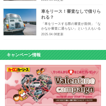
であると言っても過言ではありません。
では、カーリースの店舗はどれくらいあ
車をリース！審査なしで借りら
るのでしょうか？今回は主なカーリース
れる？
会社の店舗数を調べてみました。
「車をリースする際の審査が面倒」「な
かなか審査に通らない」という人もいる
かと思いますが、中には車のリースが審
2025.04.08更新
査なしで可能な業者も存在します。 ここ
では、審査に落ちたときの裏技や、車を
リースするのに審査なしが可能な理由、
おすすめの審査なしリース業者などを一
キャンペーン情報
挙にご紹介していきます！