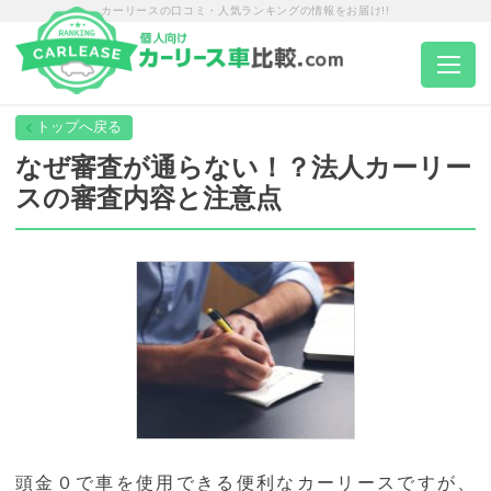
カーリースの口コミ・人気ランキングの情報をお届け!!
トップページ
なぜ審査が通らない！？法人カーリー
スの審査内容と注意点
カーリース一覧
エリア別ランキング
エリア別店舗一覧
車種から選ぶ
頭金０で車を使用できる便利なカーリースですが、