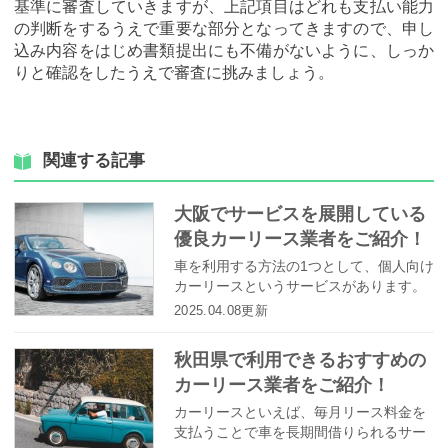
基準に審査していきますが、上記項目はどれも支払い能力
の判断をするうえで重要な部分となってきますので、申し
込み内容をはじめ書類提出にも不備がないように、しっか
りと確認をしたうえで審査に挑みましょう。
関連する記事
大阪でサービスを展開している
優良カーリース業者をご紹介！
車を利用する方法の1つとして、個人向け
カーリースというサービスがあります。
このカーリースは、新しいスタイルの車
2025.04.08更新
との付き合い方として注目されており、
以前より人気が高くなっています。今で
秋田県で利用できるおすすめの
は日本中で利用することができるサービ
カーリース業者をご紹介！
スです。ここでは大阪で利用できる、お
すすめのカーリースの業者をご紹介した
カーリースといえば、毎月リース料金を
いと思います。
支払うことで車を長期間借りられるサー