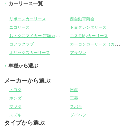
カーリース一覧
リボーンカーリース
西自動車商会
ニコリース
トヨタレンタリース
お
トクにマイカー 定額カルモくん
コスモMyカーリース
カ
ーコンカーリース（カーコンビニ倶楽部）
コアラクラブ
オリックスカーリース
アラジン
車種から選ぶ
メーカーから選ぶ
トヨタ
日産
ホンダ
三菱
マツダ
スバル
スズキ
ダイハツ
タイプから選ぶ