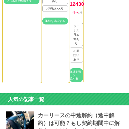
詳細を確認する
あり
12430
均等払いあり
円〜
/月
詳細を確認する
ボー
ナス
月加
算あ
り
均等
払い
あり
詳細を確
認する
人気の記事一覧
カーリースの中途解約（途中解
約）は可能？もし契約期間中に解