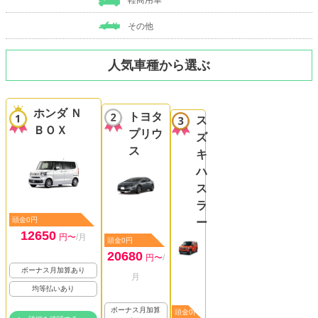
その他
人気車種から選ぶ
ホンダ Ｎ
トヨタ
ス
ＢＯＸ
プリウ
ズ
ス
キ
ハ
ス
ラ
頭金0円
ー
12650
円〜
/月
頭金0円
20680
円〜
/
ボーナス月加算あり
月
均等払いあり
ボーナス月加算
頭金0円